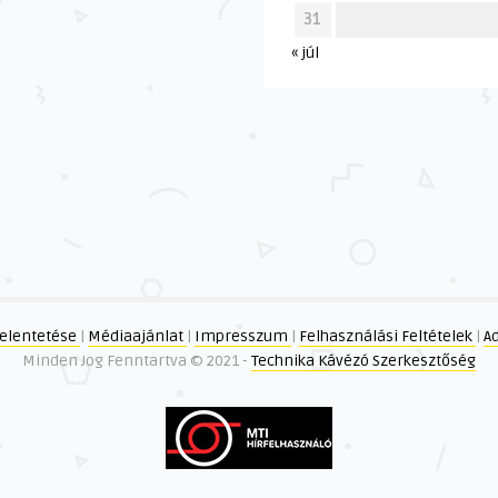
31
« júl
elentetése
|
Médiaajánlat
|
Impresszum
|
Felhasználási Feltételek
|
A
Minden Jog Fenntartva © 2021 -
Technika Kávézó Szerkesztőség