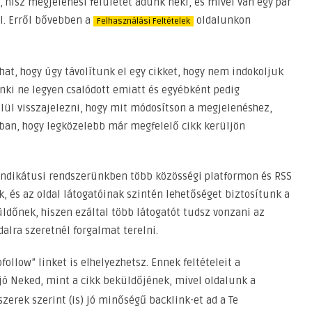
, hisz megjelenési felületet adunk neki, és mivel van egy pár
l. Erről bővebben a
oldalunkon
Felhasználási Feltételek
hat, hogy úgy távolítunk el egy cikket, hogy nem indokoljuk
senki ne legyen csalódott emiatt és egyébként pedig
ül visszajelezni, hogy mit módosítson a megjelenéshez,
abban, hogy legközelebb már megfelelő cikk kerüljön
zindikátusi rendszerünkben több közösségi platformon és RSS
 és az oldal látogatóinak szintén lehetőséget biztosítunk a
üldőnek, hiszen ezáltal több látogatót tudsz vonzani az
dalra szeretnél forgalmat terelni.
ollow” linket is elhelyezhetsz. Ennek feltételeit a
jó Neked, mint a cikk beküldőjének, mivel oldalunk a
erek szerint (is) jó minőségű backlink-et ad a Te