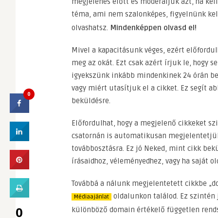
megjelenés előtt és moderáljuk azt, ha kell
téma, ami nem szalonképes, figyelnünk kel
olvashatsz.
Mindenképpen olvasd el!
Mivel a kapacitásunk véges, ezért előfordul
meg az okát. Ezt csak azért írjuk le, hogy 
igyekszünk inkább mindenkinek 24 órán bel
vagy miért utasítjuk el a cikket. Ez segít 
0
beküldésre.
Előfordulhat, hogy a megjelenő cikkeket s
csatornán is automatikusan megjelentetjük,
továbbosztásra. Ez jó Neked, mint cikk bek
írásaidhoz, véleményedhez, vagy ha saját ol
Továbbá a nálunk megjelentetett cikkbe „dof
oldalunkon találod. Ez szintén 
Médiaajánlat
0
különböző domain értékelő független rendsz