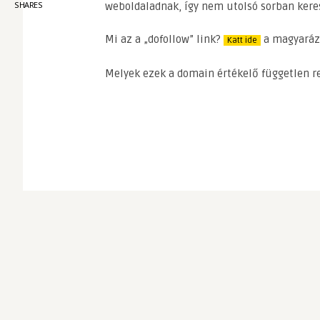
SHARES
weboldaladnak, így nem utolsó sorban kere
Mi az a „dofollow” link?
a magyaráza
Katt ide
Melyek ezek a domain értékelő független 