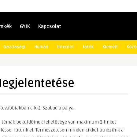
ímkék
GYIK
Kapcsolat
Gazdasági
Humán
Internet
Játék
Kiemelt
Közö
Megjelentetése
(továbbiakban cikk). Szabad a pálya.
i témák beküldőinek lehetősége van maximum 2 linket
löléssel látunk el. Természetesen minden cikket átnézünk a