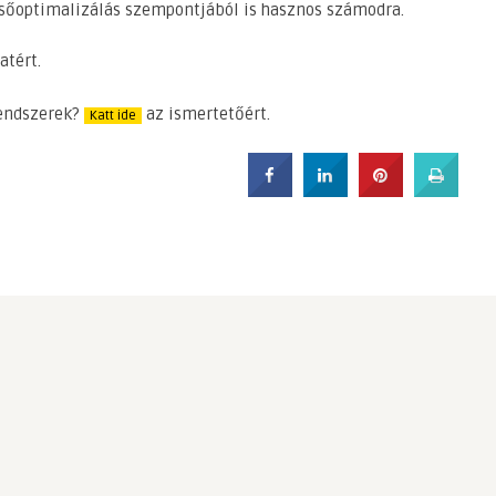
sőoptimalizálás szempontjából is hasznos számodra.
tért.
rendszerek?
az ismertetőért.
Katt ide