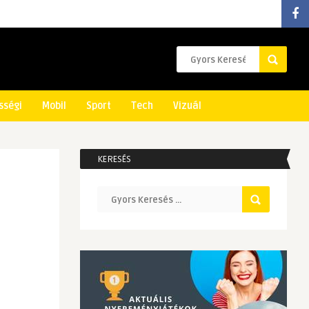
sségi
Mobil
Sport
Tech
Vizuál
KERESÉS