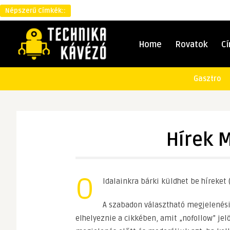
Népszerű Címkék::
Home
Rovatok
C
Gasztro
Hírek 
O
ldalainkra bárki küldhet be híreket 
A szabadon választható megjelenés
elhelyeznie a cikkében, amit „nofollow” je