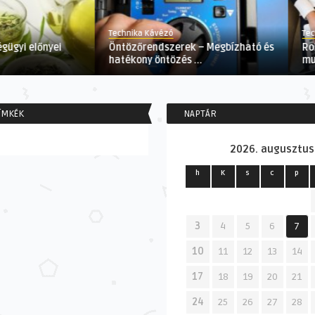
Technika Kávézó
Tec
gügyi előnyei
Öntözőrendszerek – Megbízható és
Ro
hatékony öntözés ...
mu
ÍMKÉK
NAPTÁR
2026. augusztus
h
K
s
c
p
3
4
5
6
7
10
11
12
13
14
17
18
19
20
21
24
25
26
27
28