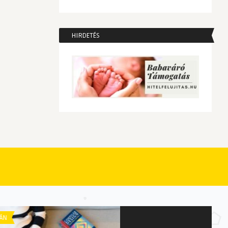
HIRDETÉS
ÁN
GAZDASÁGI