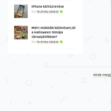
iPhone költöztetése
Írta
Technika Kávézó
Miért működik különösen jól
a Halloween témája
társasjátékban?
Írta
Technika Kávézó
Hírek megj