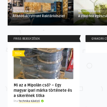
Technika Kávézó
Technika Kávézó
Állandó Acrylfront Raktárkészlet
A zöld tea egészsé
FRISS BEJEGYZÉSEK
GYAKORI C
TECH
Mi az a Mipolán cső? – Egy
magyar ipari márka története és
a sikerének titka
Írta
Technika Kávézó