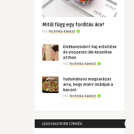
Mitől függ egy fordítás ára?
Írta
Technika Kávézó
Elvékonyodott haj erősítése
és visszeres láb kezelése
otthon
Írta
Technika Kávézó
Tudományos magyarázat
arra, hogy miért imádjuk a
bacont
Írta
Technika Kávézó
LEGGYAKORIBB CÍMKÉK