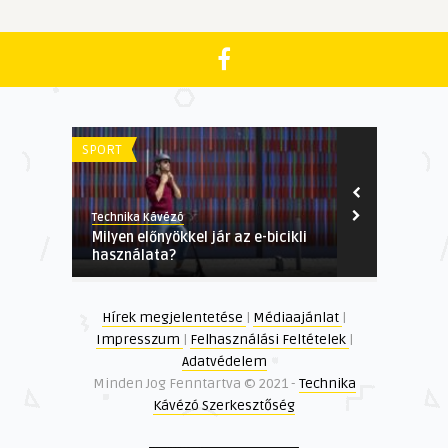
SPORT
TECH
Technika Kávézó
Technika Kávé
Milyen előnyökkel jár az e-bicikli
A linképíté
használata?
vendégcikke
Hírek megjelentetése
|
Médiaajánlat
|
Impresszum
|
Felhasználási Feltételek
|
Adatvédelem
Minden Jog Fenntartva © 2021 -
Technika
Kávézó Szerkesztőség