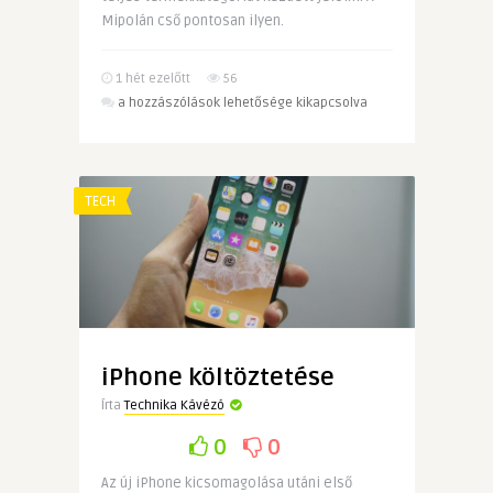
Mipolán cső pontosan ilyen.
1 hét ezelőtt
56
Mi
a hozzászólások lehetősége kikapcsolva
az
a
Mipolán
cső?
TECH
–
Egy
magyar
ipari
márka
története
és
iPhone költöztetése
a
Írta
Technika Kávézó
sikerének
titka
0
0
bejegyzéshez
Az új iPhone kicsomagolása utáni első