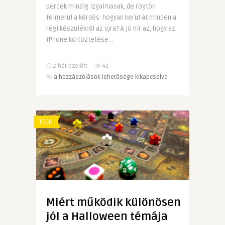
percek mindig izgalmasak, de rögtön
felmerül a kérdés: hogyan kerül át minden a
régi készülékről az újra? A jó hír az, hogy az
iPhone költöztetése ..
2 hét ezelőtt
41
iPhone
a hozzászólások lehetősége kikapcsolva
költöztetése
bejegyzéshez
TECH
Miért működik különösen
jól a Halloween témája