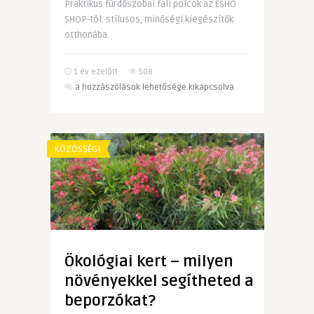
Praktikus fürdőszobai fali polcok az ESHO
SHOP-tól: stílusos, minőségi kiegészítők
otthonába.
1 év ezelőtt
508
Fürdőszobai
a hozzászólások lehetősége kikapcsolva
fali
polcok
ESHO
SHOP
KÖZÖSSÉGI
kínálatában
bejegyzéshez
Ökológiai kert – milyen
növényekkel segítheted a
beporzókat?