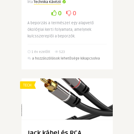
Írta
Technika Kávézó
0
0
A beporzás a természet egy alapvető
ökológiai kerti folyamata, amelynek
kulcsszereplői a beporzók.
1 év ezelőtt
523
Ökológiai
a hozzászólások lehetősége kikapcsolva
kert
–
milyen
növényekkel
TECH
segítheted
a
beporzókat?
bejegyzéshez
Jack kábel és RCA