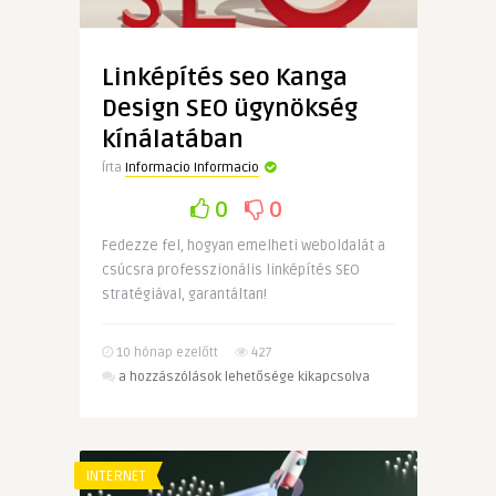
Linképítés seo Kanga
Design SEO ügynökség
kínálatában
Írta
Informacio Informacio
0
0
Fedezze fel, hogyan emelheti weboldalát a
csúcsra professzionális linképítés SEO
stratégiával, garantáltan!
10 hónap ezelőtt
427
Linképítés
a hozzászólások lehetősége kikapcsolva
seo
Kanga
Design
SEO
INTERNET