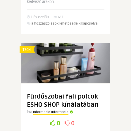
kedvező árakon.
1 év ezelőtt
611
Eladó
a hozzászólások lehetősége kikapcsolva
lakás
Kecskemét
Ingatlan
Tender
TECH
kínálatában
bejegyzéshez
Fürdőszobai fali polcok
ESHO SHOP kínálatában
Írta
Informacio Informacio
0
0