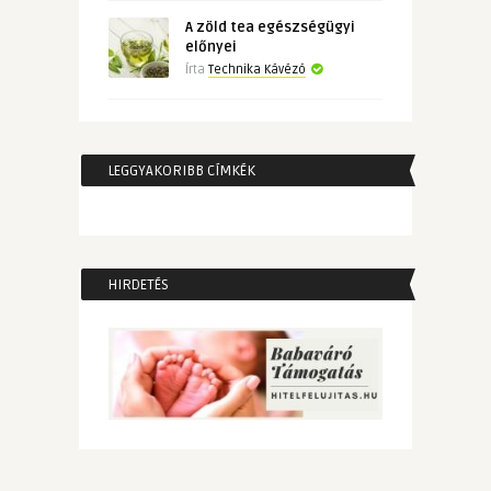
A zöld tea egészségügyi
előnyei
Írta
Technika Kávézó
LEGGYAKORIBB CÍMKÉK
HIRDETÉS