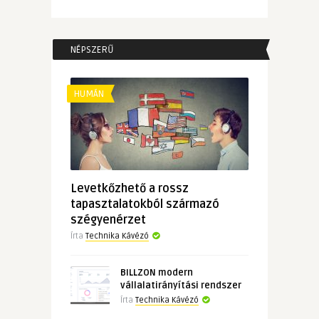
NÉPSZERŰ
HUMÁN
Levetkőzhető a rossz
tapasztalatokból származó
szégyenérzet
Írta
Technika Kávézó
BILLZON modern
vállalatirányítási rendszer
Írta
Technika Kávézó