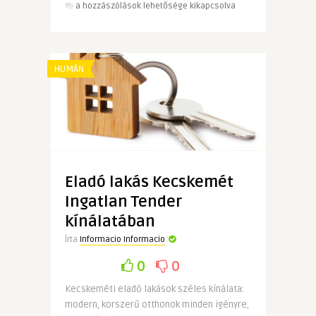
A
a hozzászólások lehetősége kikapcsolva
keresőoptimalizálás
(SEO)
ma
már
HUMÁN
messze
nem
csak
technikai
kérdés
bejegyzéshez
Eladó lakás Kecskemét
Ingatlan Tender
kínálatában
Írta
Informacio Informacio
0
0
Kecskeméti eladó lakások széles kínálata:
modern, korszerű otthonok minden igényre,