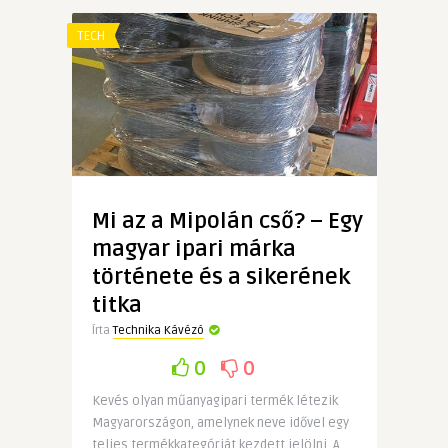
TECH
Mi az a Mipolán cső? – Egy
magyar ipari márka
története és a sikerének
titka
Írta
Technika Kávézó
0
0
Kevés olyan műanyagipari termék létezik
Magyarországon, amelynek neve idővel egy
teljes termékkategóriát kezdett jelölni. A