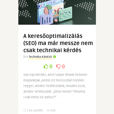
ügynökség
kínálatában
bejegyzéshez
A keresőoptimalizálás
(SEO) ma már messze nem
csak technikai kérdés
Írta
Technika Kávézó
0
0
Van egy kérdés, amit sokan félünk feltenni
magunknak, pedig ott motoszkál minden
reggel, amikor felébredünk, minden este,
amikor lefekszünk: „Ennyi lenne? Tényleg
csak ennyi az egész?”
1 év ezelőtt
590