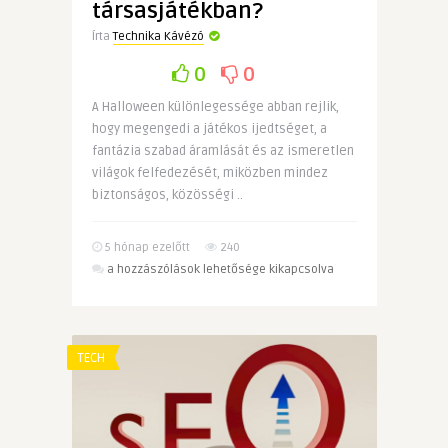
társasjátékban?
Írta
Technika Kávézó
0
0
A Halloween különlegessége abban rejlik,
hogy megengedi a játékos ijedtséget, a
fantázia szabad áramlását és az ismeretlen
világok felfedezését, miközben mindez
biztonságos, közösségi ..
5 hónap ezelőtt
240
Miért
a hozzászólások lehetősége kikapcsolva
működik
különösen
jól
a
TECH
Halloween
témája
társasjátékban?
bejegyzéshez