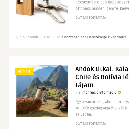
Kecskeméti eladó lakások szél
otthonok minden igényre, kedv
OLVASÁS FOLYTATÁSA
Eladó
1 év ezelőtt
610
a hozzászólások lehetősége kikapcsolva
lakás
Kecskemét
Ingatlan
Tender
Andok titkai: Kal
kínálatában
HUMÁN
bejegyzéshez
Chile és Bolívia l
tájain
Írta
Informacio Informacio
Egy olyan utazás, ahol a termé
kultúrák gazdagsága ötvöződik 
szívében.
OLVASÁS FOLYTATÁSA