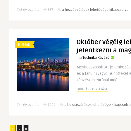
Hátfájás
3 év ezelőtt
857
a hozzászólások lehetősége kikapcsolva
ellen:
Hogyan
kezeljük
a
Október végéig l
hátfájást
HUMÁN
hatékonyan?
jelentkezni a m
bejegyzéshez
Írta
Technika Kávézó
Meghosszabbított jelentkezési 
és a tanulni vágyó felnőtteke
képzésein európai uniós ..
OLVASÁS FOLYTATÁSA
Október
4 év ezelőtt
1002
a hozzászólások lehetősége kikapcsolva
végéig
lehet
még
1
2
»
jelentkezni