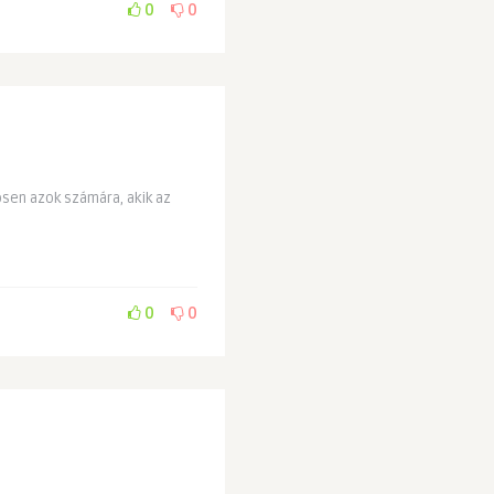
0
0
sen azok számára, akik az
0
0