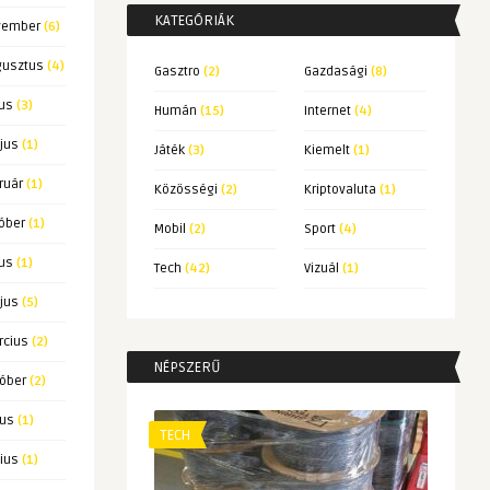
KATEGÓRIÁK
vember
(6)
gusztus
(4)
Gasztro
(2)
Gazdasági
(8)
ius
(3)
Humán
(15)
Internet
(4)
jus
(1)
Játék
(3)
Kiemelt
(1)
ruár
(1)
Közösségi
(2)
Kriptovaluta
(1)
óber
(1)
Mobil
(2)
Sport
(4)
ius
(1)
Tech
(42)
Vizuál
(1)
jus
(5)
rcius
(2)
NÉPSZERŰ
tóber
(2)
ius
(1)
TECH
ius
(1)