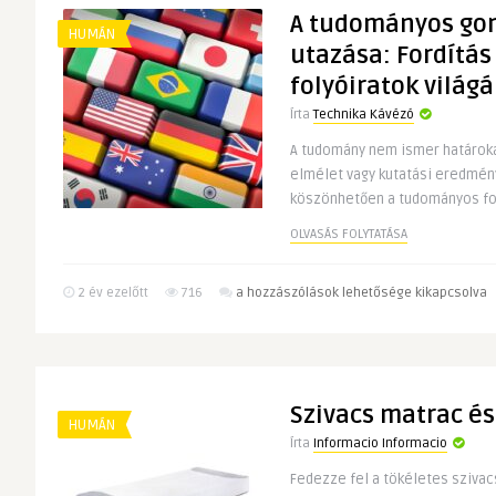
A tudományos go
bejegyzéshez
HUMÁN
utazása: Fordítás 
folyóiratok világ
Írta
Technika Kávézó
A tudomány nem ismer határoka
elmélet vagy kutatási eredmény
köszönhetően a tudományos fo
OLVASÁS FOLYTATÁSA
A
2 év ezelőtt
716
a hozzászólások lehetősége kikapcsolva
tudományos
gondolatok
utazása:
Fordítás
Szivacs matrac é
és
HUMÁN
lektorálás
Írta
Informacio Informacio
a
Fedezze fel a tökéletes sziva
folyóiratok