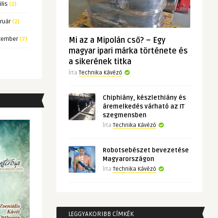
ilis
(2)
ruár
(2)
cember
(7)
Mi az a Mipolán cső? – Egy
magyar ipari márka története és
a sikerének titka
Írta
Technika Kávézó
Chiphiány, készlethiány és
áremelkedés várható az IT
szegmensben
Írta
Technika Kávézó
Robotsebészet bevezetése
Magyarországon
Írta
Technika Kávézó
LEGGYAKORIBB CÍMKÉK