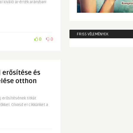
 kiváló ár-érték arányban!
FRISS VÉLEMÉNYEK
0
0
 erősítése és
elése otthon
j erősítésének titkát
kkel. Olvasd el cikkünket a