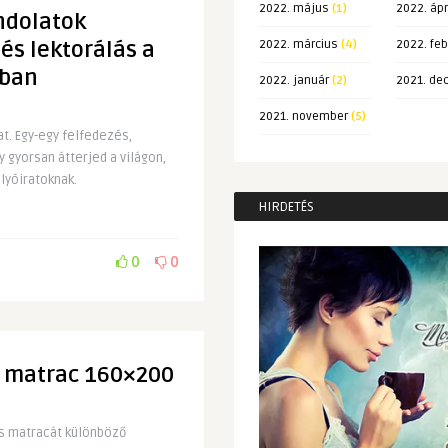
2022. május
(1)
2022. ápr
ndolatok
és lektorálás a
2022. március
(4)
2022. feb
ában
2022. január
(2)
2021. de
2021. november
(5)
t. Egy-egy felfedezés,
 gyorsan átterjed a világon,
lyóiratoknak.
HIRDETÉS
0
0
s matrac 160×200
cs matracát különböző