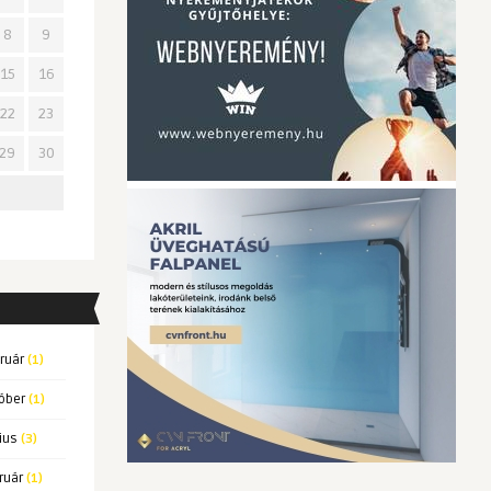
8
9
15
16
22
23
29
30
ruár
(1)
óber
(1)
ius
(3)
ruár
(1)