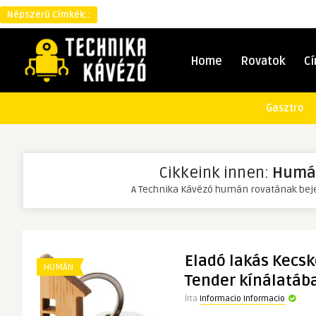
Népszerű Címkék::
Home
Rovatok
C
Gasztro
Cikkeink innen:
Humá
A Technika Kávézó humán rovatának bej
Eladó lakás Kecs
HUMÁN
Tender kínálatáb
Írta
Informacio Informacio