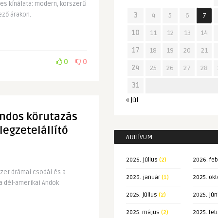
es kínálata: modern, korszerű
ező árakon.
3
4
5
6
7
10
11
12
13
14
17
18
19
20
21
0
0
24
25
26
27
28
31
« júl
andos körutazás
élegzetelállító
ARHÍVUM
2026. július
(2)
2026. feb
szet drámai csodái és a
2026. január
(1)
2025. okt
a dél-amerikai Andok
2025. július
(2)
2025. jún
2025. május
(2)
2025. feb