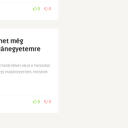
0
0
ehet még
agánegyetemre
határidővel várja a fiatalokat
t egy magánegyetem, melynek
0
0