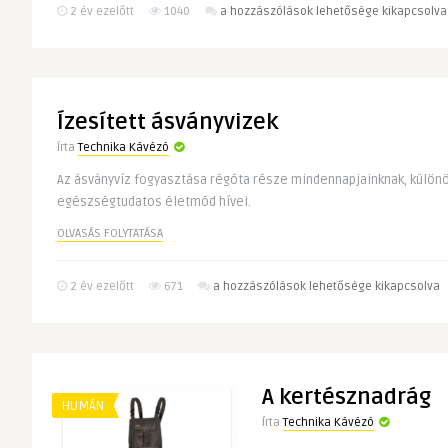
Elvékonyodott
2 év ezelőtt
1040
a hozzászólások lehetősége kikapcsolva
haj
erősítése
és
visszeres
Ízesített ásványvizek
láb
kezelése
Írta
Technika Kávézó
otthon
Az ásványvíz fogyasztása régóta része mindennapjainknak, különö
bejegyzéshez
egészségtudatos életmód hívei.
OLVASÁS FOLYTATÁSA
Ízesített
2 év ezelőtt
671
a hozzászólások lehetősége kikapcsolva
ásványvizek
bejegyzéshez
A kertésznadrág
HUMÁN
Írta
Technika Kávézó