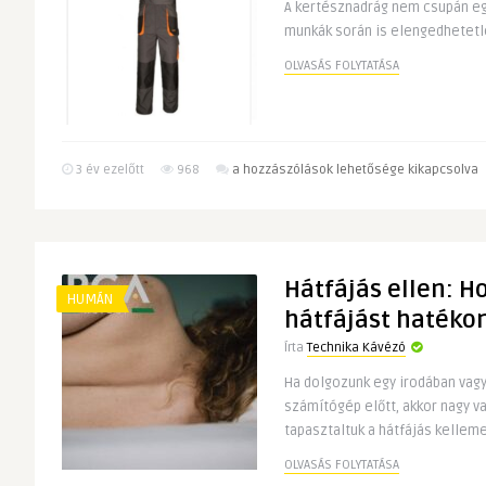
A kertésznadrág nem csupán egy
munkák során is elengedhetetl
OLVASÁS FOLYTATÁSA
A
3 év ezelőtt
968
a hozzászólások lehetősége kikapcsolva
kertésznadrág
bejegyzéshez
Hátfájás ellen: H
HUMÁN
hátfájást hatéko
Írta
Technika Kávézó
Ha dolgozunk egy irodában vagy 
számítógép előtt, akkor nagy 
tapasztaltuk a hátfájás kelleme
OLVASÁS FOLYTATÁSA