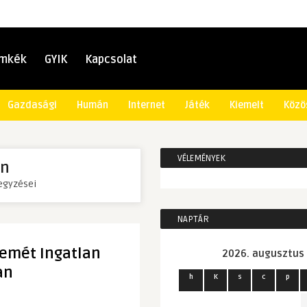
ímkék
GYIK
Kapcsolat
Gazdasági
Humán
Internet
Játék
Kiemelt
Közö
VÉLEMÉNYEK
n
egyzései
NAPTÁR
kemét Ingatlan
2026. augusztus
an
h
K
s
c
p