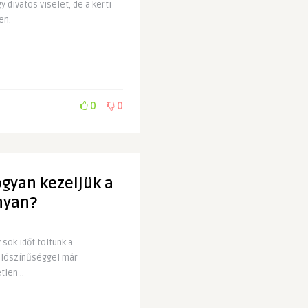
 divatos viselet, de a kerti
en.
0
0
ogyan kezeljük a
nyan?
sok időt töltünk a
valószínűséggel már
tlen ..