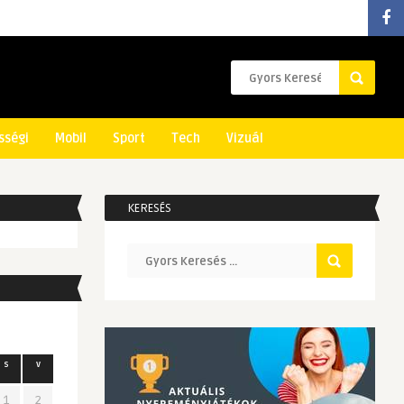
sségi
Mobil
Sport
Tech
Vizuál
KERESÉS
s
v
1
2