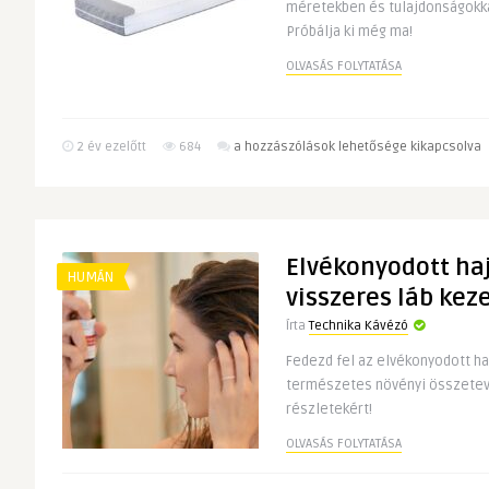
méretekben és tulajdonságokkal
világában
Próbálja ki még ma!
bejegyzéshez
OLVASÁS FOLYTATÁSA
Szivacs
2 év ezelőtt
684
a hozzászólások lehetősége kikapcsolva
matrac
és
matrac
160×200
Elvékonyodott haj
bejegyzéshez
HUMÁN
visszeres láb kez
Írta
Technika Kávézó
Fedezd fel az elvékonyodott ha
természetes növényi összetevő
részletekért!
OLVASÁS FOLYTATÁSA