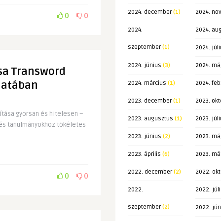
2024. december
(1)
2024. no
0
0
2024.
2024. au
szeptember
(1)
2024. júl
2024. június
(3)
2024. má
ása Transword
álatában
2024. március
(1)
2024. feb
2023. december
(1)
2023. okt
ítása gyorsan és hitelesen –
2023. augusztus
(1)
2023. júl
és tanulmányokhoz tökéletes
2023. június
(2)
2023. má
2023. április
(6)
2023. má
2022. december
(2)
2022. ok
0
0
2022.
2022. júl
szeptember
(2)
2022. jún