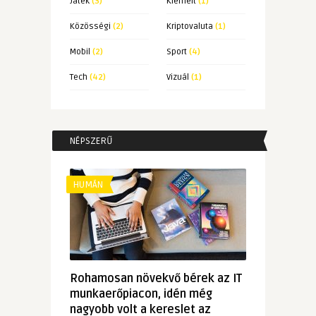
Játék
(3)
Kiemelt
(1)
Közösségi
(2)
Kriptovaluta
(1)
Mobil
(2)
Sport
(4)
Tech
(42)
Vizuál
(1)
NÉPSZERŰ
HUMÁN
Rohamosan növekvő bérek az IT
munkaerőpiacon, idén még
nagyobb volt a kereslet az