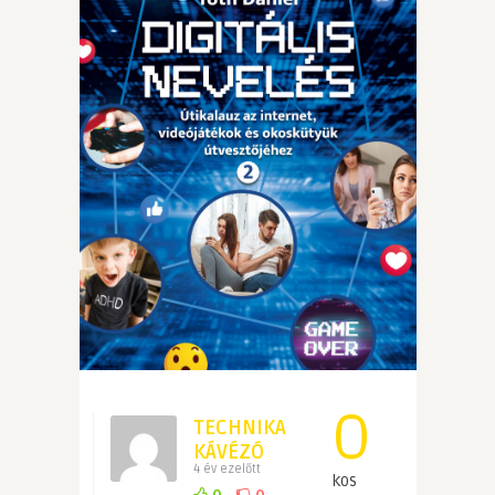
O
TECHNIKA
KÁVÉZÓ
4 év ezelőtt
kos