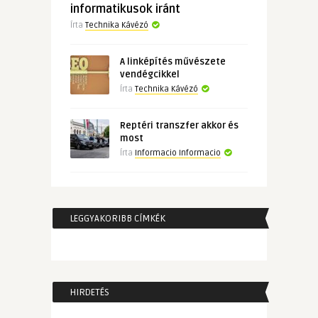
informatikusok iránt
Írta
Technika Kávézó
A linképítés művészete
vendégcikkel
Írta
Technika Kávézó
Reptéri transzfer akkor és
most
Írta
Informacio Informacio
LEGGYAKORIBB CÍMKÉK
HIRDETÉS