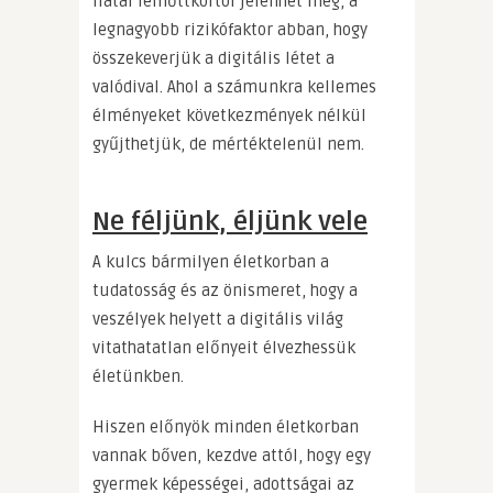
fiatal felnőttkortól jelenhet meg, a
legnagyobb rizikófaktor abban, hogy
összekeverjük a digitális létet a
valódival. Ahol a számunkra kellemes
élményeket következmények nélkül
gyűjthetjük, de mértéktelenül nem.
Ne féljünk, éljünk vele
A kulcs bármilyen életkorban a
tudatosság és az önismeret, hogy a
veszélyek helyett a digitális világ
vitathatatlan előnyeit élvezhessük
életünkben.
Hiszen előnyök minden életkorban
vannak bőven, kezdve attól, hogy egy
gyermek képességei, adottságai az