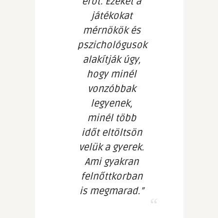
erőt. Ezeket a
játékokat
mérnökök és
pszichológusok
alakítják úgy,
hogy minél
vonzóbbak
legyenek,
minél több
időt eltöltsön
velük a gyerek.
Ami gyakran
felnőttkorban
is megmarad.”