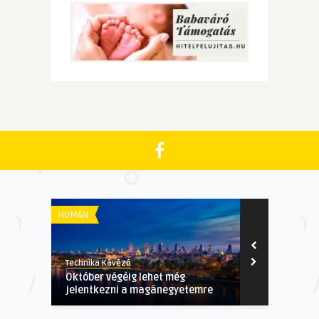
HUMÁN
GAZDASÁGI
Technika Kávézó
Technika Kávé
Október végéig lehet még
4 tipp, hogy
jelentkezni a magánegyetemre
a házát