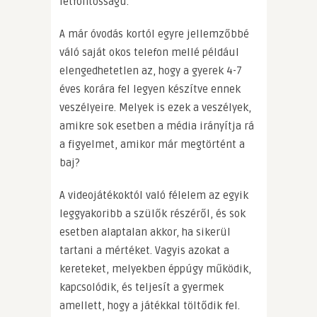
létfontosságú.
A már óvodás kortól egyre jellemzőbbé
váló saját okos telefon mellé például
elengedhetetlen az, hogy a gyerek 4-7
éves korára fel legyen készítve ennek
veszélyeire. Melyek is ezek a veszélyek,
amikre sok esetben a média irányítja rá
a figyelmet, amikor már megtörtént a
baj?
A videojátékoktól való félelem az egyik
leggyakoribb a szülők részéről, és sok
esetben alaptalan akkor, ha sikerül
tartani a mértéket. Vagyis azokat a
kereteket, melyekben éppúgy működik,
kapcsolódik, és teljesít a gyermek
amellett, hogy a játékkal töltődik fel.