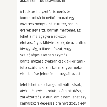
akkor nem tud beavatkozni.
A tudatos helyzetfelismerés és
kommunikáció nélkül marad egy
következmények nélküli tér, ahol a
gyerek úgy érzi, bármit megtehet. Ez
lehet a melegágya a sokszor
életveszélyes kihívásoknak, de az online
kivagyiság, a likevadászat, vagy
szélsőséges esetben egymás
bántalmazása gyakran csak akkor tűnik
fel a szülőnek, amikor már gyermeke
viselkedése jelentősen megváltozott.
Jelei lehetnek a hangulati változások,
alvási- és evési szokások átalakulása, a
zárkózottság, a düh, amit nem lehet egy
kamaszkori depresszióra hivatkozva egy