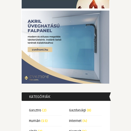
KATEGÓRIÁK
Gasztro
(2)
Gazdasági
(8)
Humán
(15)
Internet
(4)