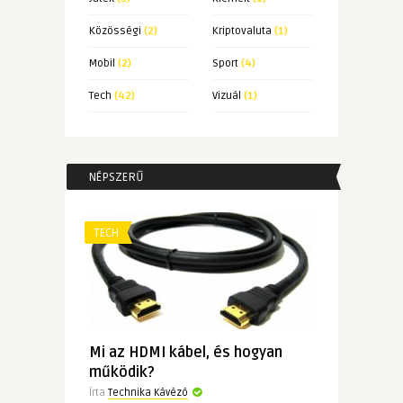
Közösségi
(2)
Kriptovaluta
(1)
Mobil
(2)
Sport
(4)
Tech
(42)
Vizuál
(1)
NÉPSZERŰ
TECH
Mi az HDMI kábel, és hogyan
működik?
Írta
Technika Kávézó