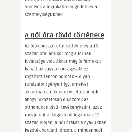
amelyek a leginkább megfelelnek a
személyiségüknek.
A női óra rövid története
Az órák hosszú utat tettek meg a 18.
század óta, amikor még a férfiak
kiváltsága volt. Akkor még (a férfiak) a
kabáthoz vagy a nadrágzsebhez
rögzített láncon hordták – olyan
ruházatot igényelt így, amelyet
akkoriban a nők nem viseltek. A nők
ahogy fokozatosan elkezdtek az
otthonukon kívül tevékenykedni, azaz
megjelent a dolgozó nő fogalma a 19.
század elején, a női órákat a nyakukban
kezdték hordani láncon, a mindennapi