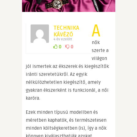
A
TECHNIKA
KÁVÉZÓ
4 év ezelőtt
nők
0
0
szerte a
világon
jól ismertek az ékszerek és kiegészítők
iránti szeretetükről. Az egyik
nélkülözhetetlen kiegészítő, amely
gyakran ékszerként is funkcionál, a női
karóra.
Ezek minden típusú modellben és
méretben kaphatók, és természetesen
minden költségkeretben (is), így a nők
könnyen kiválaszthatják azokat,