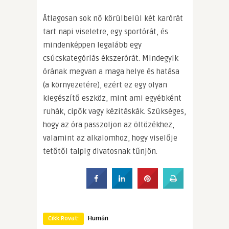
Átlagosan sok nő körülbelül két karórát
tart napi viseletre, egy sportórát, és
mindenképpen legalább egy
csúcskategóriás ékszerórát. Mindegyik
órának megvan a maga helye és hatása
(a környezetére), ezért ez egy olyan
kiegészítő eszköz, mint ami egyébként
ruhák, cipők vagy kézitáskák. Szükséges,
hogy az óra passzoljon az öltözékhez,
valamint az alkalomhoz, hogy viselője
tetőtől talpig divatosnak tűnjön.
Cikk Rovat:
Humán