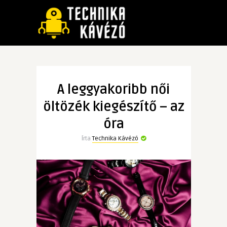
A leggyakoribb női
öltözék kiegészítő – az
óra
Írta
Technika Kávézó