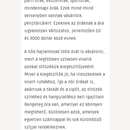
parti órák, ékszerórák, sportórák,
mindennapi órák. Ezek mind-mind
versenyben vannak vásárlóik
pénztárcáiért. Ezeknek az óráknak a ára
ugyanolyan változatos; jellemzően 10
és 3000 dollár közé esnek.
A nők hajlamosak több órát is vásárolni,
mert a legtöbben szívesen viselik
azokat öltözékük kiegészítőjeként.
Mivel a kiegészítők jó, ha illeszkednek a
viselt ruhákhoz, így a női órákat is,
akárcsak a táskát és a cipőt, az öltözék
színéhez és hangulatához kell igazítani.
Rengeteg óra van, amellyel ez könnyen
megtehető, különösen azok, amelyek
egyetlen számlappal és sok különböző
szíjjal rendelkeznek.