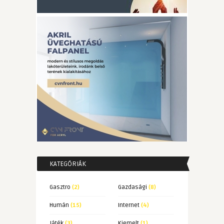
KATEGÓRIÁK
Gasztro
(2)
Gazdasági
(8)
Humán
(15)
Internet
(4)
Játék
(3)
Kiemelt
(1)