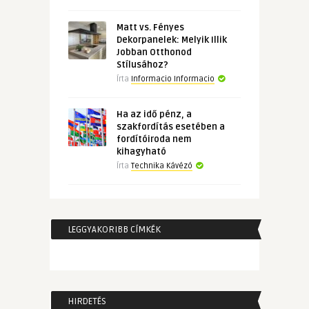
Matt vs. Fényes
Dekorpanelek: Melyik Illik
Jobban Otthonod
Stílusához?
Írta
Informacio Informacio
Ha az idő pénz, a
szakfordítás esetében a
fordítóiroda nem
kihagyható
Írta
Technika Kávézó
LEGGYAKORIBB CÍMKÉK
HIRDETÉS