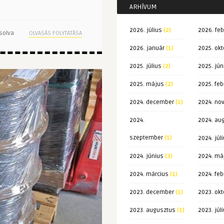
ARHÍVUM
2026. július
(2)
2026. feb
solva
OLVASÁS FOLYTATÁSA
2026. január
(1)
2025. okt
2025. július
(2)
2025. jún
2025. május
(2)
2025. feb
2024. december
(1)
2024. no
2024.
2024. au
szeptember
(1)
2024. júl
2024. június
(3)
2024. má
2024. március
(1)
2024. feb
2023. december
(1)
2023. okt
2023. augusztus
(1)
2023. júl