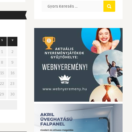
s
v
1
2
8
9
15
16
22
23
29
30