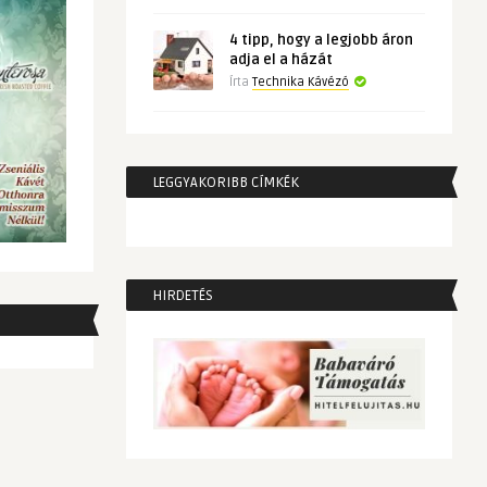
4 tipp, hogy a legjobb áron
adja el a házát
Írta
Technika Kávézó
LEGGYAKORIBB CÍMKÉK
HIRDETÉS