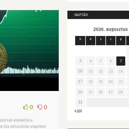
NAPTÁR
2026. augusztus
h
K
s
c
p
3
4
5
6
7
10
11
12
13
14
17
18
19
20
21
24
25
26
27
28
31
0
0
« júl
gyorsan átalakítja a
k óta változatlan alapokon