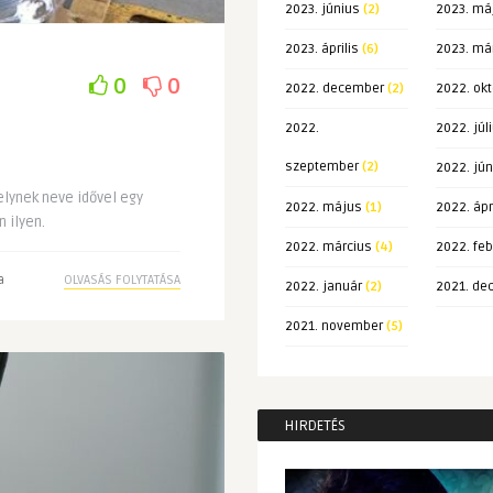
2023. június
(2)
2023. má
2023. április
(6)
2023. má
0
0
2022. december
(2)
2022. ok
2022.
2022. júl
szeptember
(2)
2022. jún
lynek neve idővel egy
2022. május
(1)
2022. ápr
 ilyen.
2022. március
(4)
2022. feb
a
OLVASÁS FOLYTATÁSA
2022. január
(2)
2021. de
2021. november
(5)
HIRDETÉS