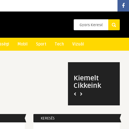
sségi
Mobil
Sport
Tech
Vizuál
Kiemelt
Cikkeink
KERESÉS