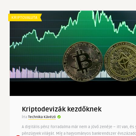
KRIPTOVALUTA
Kriptodevizák kezdőknek
Írta
Technika Kávézó
A digitális pénz forradalma már nem a jövő zenéje – itt van, és 
pénzügyek világát. Míg a hagyományos bankrendszer évszázado