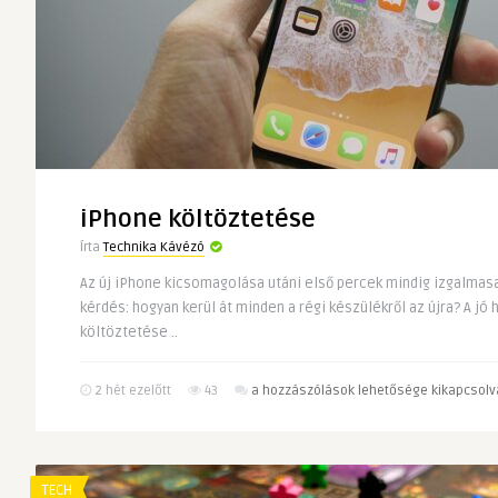
márka
története
és
a
sikerének
titka
bejegyzéshez
iPhone költöztetése
Írta
Technika Kávézó
Az új iPhone kicsomagolása utáni első percek mindig izgalmasa
kérdés: hogyan kerül át minden a régi készülékről az újra? A jó 
költöztetése ..
iPhone
2 hét ezelőtt
43
a hozzászólások lehetősége kikapcsolv
költöztetése
bejegyzéshez
TECH