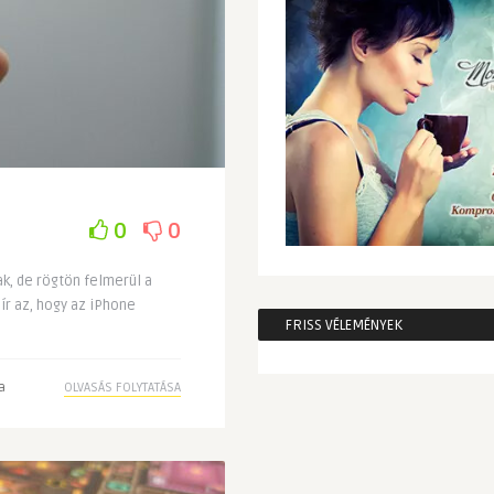
0
0
k, de rögtön felmerül a
hír az, hogy az iPhone
FRISS VÉLEMÉNYEK
a
OLVASÁS FOLYTATÁSA