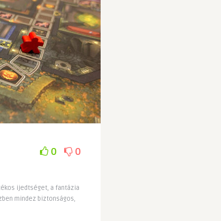
0
0
ékos ijedtséget, a fantázia
özben mindez biztonságos,