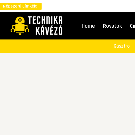
Népszerű Címkék::
Home
Rovatok
C
Gasztro