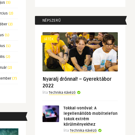
jus
(5)
rcius
(2)
NÉPSZERŰ
tóber
(2)
ius
(1)
JÁTÉK
ius
(1)
ilis
(2)
ruár
(2)
cember
(7)
Nyaralj drónnal! – Gyerektábor
2022
Írta
Technika Kávézó
Tokkal-vonóval: A
legellenállóbb mobiltelefon
tokok extrém
körülményekhez
Írta
Technika Kávézó