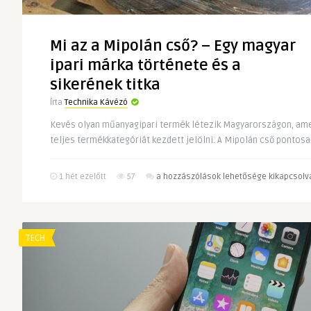
Mi az a Mipolán cső? – Egy magyar
ipari márka története és a
sikerének titka
Írta
Technika Kávézó
Kevés olyan műanyagipari termék létezik Magyarországon, ame
teljes termékkategóriát kezdett jelölni. A Mipolán cső pontosan
Mi
1 hét ezelőtt
57
a hozzászólások lehetősége kikapcsolv
az
a
Mipolán
cső?
TECH
–
Egy
magyar
ipari