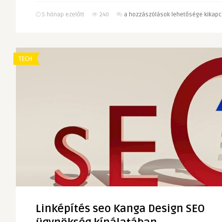
Miért
5 hónap ezelőtt
240
a hozzászólások lehetősége kikapc
működik
különösen
jól
a
TECH
Halloween
témája
társasjátékban?
bejegyzéshez
Linképítés seo Kanga Design SEO