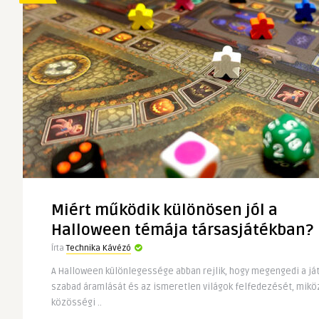
Miért működik különösen jól a
Halloween témája társasjátékban?
Írta
Technika Kávézó
A Halloween különlegessége abban rejlik, hogy megengedi a ját
szabad áramlását és az ismeretlen világok felfedezését, mik
közösségi ..