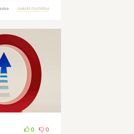
solva
OLVASÁS FOLYTATÁSA
0
0