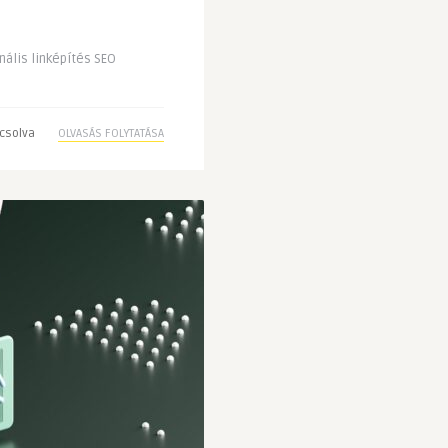
ális linképítés SEO
csolva
OLVASÁS FOLYTATÁSA