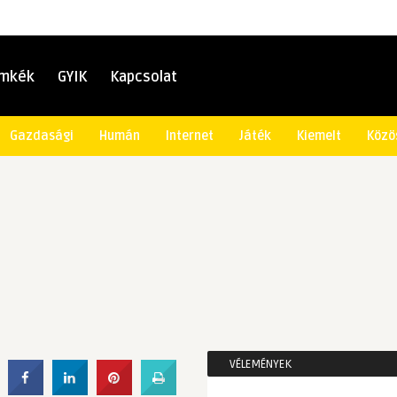
ímkék
GYIK
Kapcsolat
Gazdasági
Humán
Internet
Játék
Kiemelt
Közö
VÉLEMÉNYEK