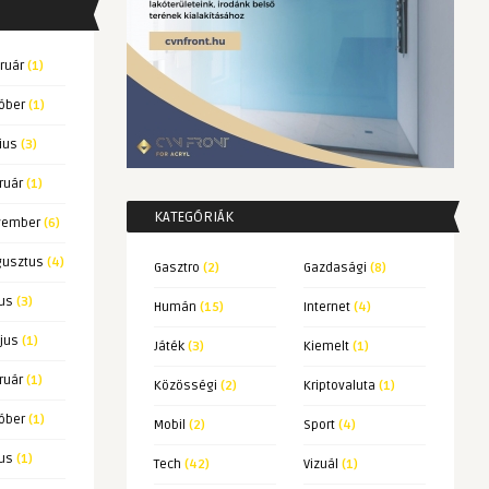
ruár
(1)
óber
(1)
ius
(3)
ruár
(1)
KATEGÓRIÁK
vember
(6)
gusztus
(4)
Gasztro
(2)
Gazdasági
(8)
ius
(3)
Humán
(15)
Internet
(4)
jus
(1)
Játék
(3)
Kiemelt
(1)
ruár
(1)
Közösségi
(2)
Kriptovaluta
(1)
óber
(1)
Mobil
(2)
Sport
(4)
ius
(1)
Tech
(42)
Vizuál
(1)