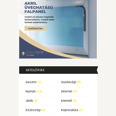
KATEGÓRIÁK
Gasztro
(2)
Gazdasági
(8)
Humán
(15)
Internet
(4)
Játék
(3)
Kiemelt
(1)
Közösségi
(2)
Kriptovaluta
(1)