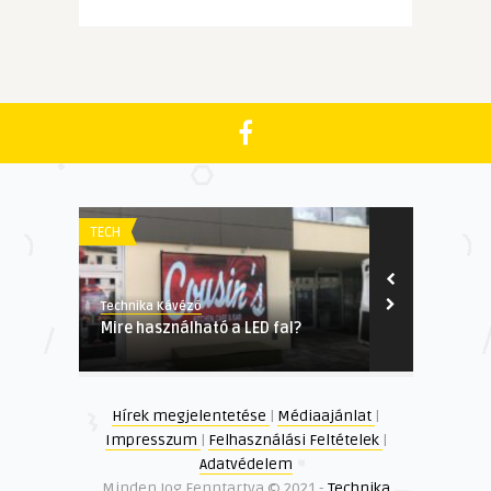
TECH
TECH
Technika Kávézó
Technika Kávé
Mire használható a LED fal?
Automata ön
Vízhasznála
Hírek megjelentetése
|
Médiaajánlat
|
Impresszum
|
Felhasználási Feltételek
|
Adatvédelem
Minden Jog Fenntartva © 2021 -
Technika