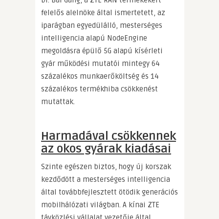
felelős alelnöke által ismertetett, az
iparágban egyedülálló, mesterséges
intelligencia alapú NodeEngine
megoldásra épülő 5G alapú kísérleti
gyár működési mutatói mintegy 64
százalékos munkaerőköltség és 14
százalékos termékhiba csökkenést
mutattak.
Harmadával csökkennek
az okos gyárak kiadásai
Szinte egészen biztos, hogy új korszak
kezdődött a mesterséges intelligencia
által továbbfejlesztett ötödik generációs
mobilhálózati világban. A kínai ZTE
távközlési vállalat vezetője által