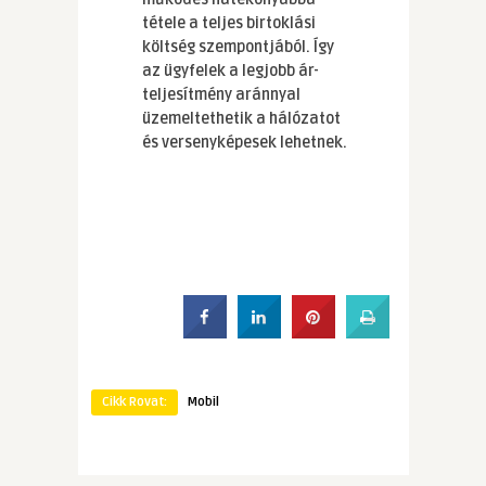
tétele a teljes birtoklási
költség szempontjából. Így
az ügyfelek a legjobb ár-
teljesítmény aránnyal
üzemeltethetik a hálózatot
és versenyképesek lehetnek.
Cikk Rovat:
Mobil