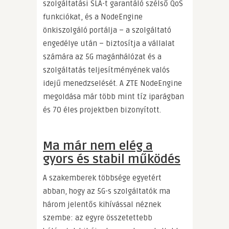
szolgáltatási SLA-t garantáló szélső QoS
funkciókat, és a NodeEngine
önkiszolgáló portálja – a szolgáltató
engedélye után – biztosítja a vállalat
számára az 5G magánhálózat és a
szolgáltatás teljesítményének valós
idejű menedzselését. A ZTE NodeEngine
megoldása már több mint tíz iparágban
és 70 éles projektben bizonyított.
Ma már nem elég a
gyors és stabil működés
A szakemberek többsége egyetért
abban, hogy az 5G-s szolgáltatók ma
három jelentős kihívással néznek
szembe: az egyre összetettebb