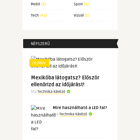
Mobil
(2)
Sport
(4)
Tech
(42)
Vizuál
(1)
NÉPSZERŰ
HUMÁN
Mexikóba látogatsz? Először
ellenőrizd az időjárást!
Írta
Technika Kávézó
Mire használható a LED fal?
Írta
Technika Kávézó