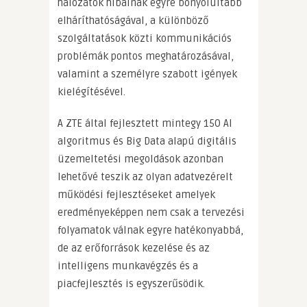
hálózatok hibáinak egyre bonyolultabb
elháríthatóságával, a különböző
szolgáltatások közti kommunikációs
problémák pontos meghatározásával,
valamint a személyre szabott igények
kielégítésével.
A ZTE által fejlesztett mintegy 150 AI
algoritmus és Big Data alapú digitális
üzemeltetési megoldások azonban
lehetővé teszik az olyan adatvezérelt
működési fejlesztéseket amelyek
eredményeképpen nem csak a tervezési
folyamatok válnak egyre hatékonyabbá,
de az erőforrások kezelése és az
intelligens munkavégzés és a
piacfejlesztés is egyszerűsödik.