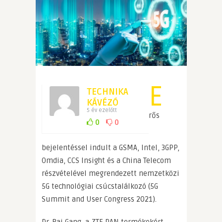
E
TECHNIKA
KÁVÉZÓ
5 év ezelőtt
rős
0
0
bejelentéssel indult a GSMA, Intel, 3GPP,
Omdia, CCS Insight és a China Telecom
részvételével megrendezett nemzetközi
5G technológiai csúcstalálkozó (5G
Summit and User Congress 2021).
Dr. Bai Gang, a ZTE RAN termékekért