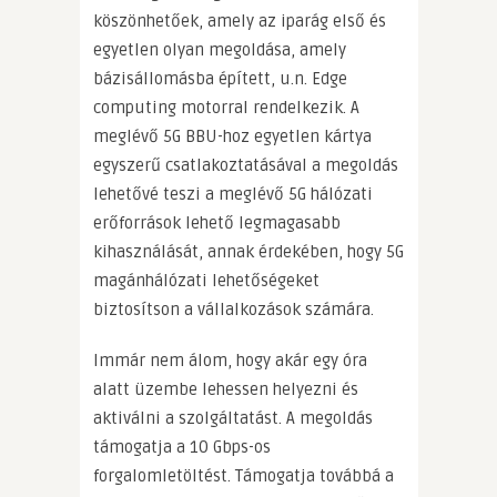
köszönhetőek, amely az iparág első és
egyetlen olyan megoldása, amely
bázisállomásba épített, u.n. Edge
computing motorral rendelkezik. A
meglévő 5G BBU-hoz egyetlen kártya
egyszerű csatlakoztatásával a megoldás
lehetővé teszi a meglévő 5G hálózati
erőforrások lehető legmagasabb
kihasználását, annak érdekében, hogy 5G
magánhálózati lehetőségeket
biztosítson a vállalkozások számára.
Immár nem álom, hogy akár egy óra
alatt üzembe lehessen helyezni és
aktiválni a szolgáltatást. A megoldás
támogatja a 10 Gbps-os
forgalomletöltést. Támogatja továbbá a