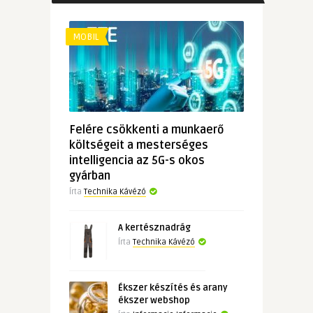
MOBIL
Felére csökkenti a munkaerő
költségeit a mesterséges
intelligencia az 5G-s okos
gyárban
Írta
Technika Kávézó
A kertésznadrág
Írta
Technika Kávézó
Ékszer készítés és arany
ékszer webshop