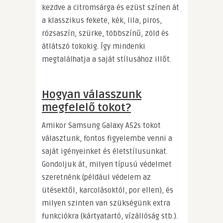
kezdve a citromsárga és ezüst színen át
a klasszikus fekete, kék, lila, piros,
rózsaszín, szürke, többszínű, zöld és
átlátszó tokokig. Így mindenki
megtalálhatja a saját stílusához illőt.
Hogyan válasszunk
megfelelő tokot?
Amikor Samsung Galaxy A52s tokot
választunk, fontos figyelembe venni a
saját igényeinket és életstílusunkat.
Gondoljuk át, milyen típusú védelmet
szeretnénk (például védelem az
ütésektől, karcolásoktól, por ellen), és
milyen szinten van szükségünk extra
funkciókra (kártyatartó, vízállóság stb.).