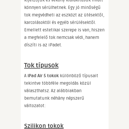
kijelzőjük és vékony kialakításuk miatt
könnyen sérülhetnek. Egy jó minőségű
tok megvédheti az eszközt az ütésektől,
karcolásoktól és egyéb sérülésektől.
Emellett estetikai szerepe is van, hiszen
a megfelelő tok nemcsak védi, hanem
díszíti is az iPadet.
Tok típusok
A
iPad Air 5 tokok
különböző típusait
tekintve többféle megoldás közül
választhatsz. Az alábbiakban
bemutatunk néhány népszerű
változatot:
Szilikon tokok