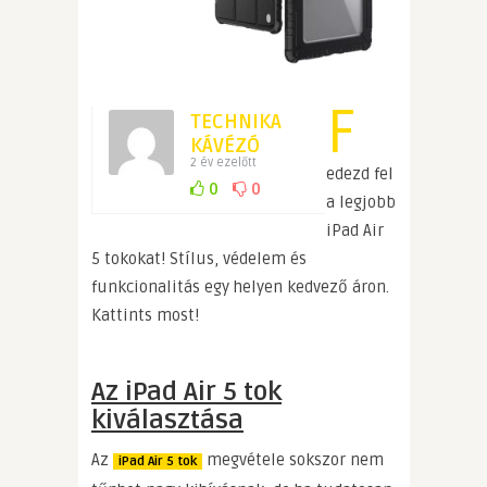
F
TECHNIKA
KÁVÉZÓ
2 év ezelőtt
edezd fel
0
0
a legjobb
iPad Air
5 tokokat! Stílus, védelem és
funkcionalitás egy helyen kedvező áron.
Kattints most!
Az iPad Air 5 tok
kiválasztása
Az
megvétele sokszor nem
iPad Air 5 tok