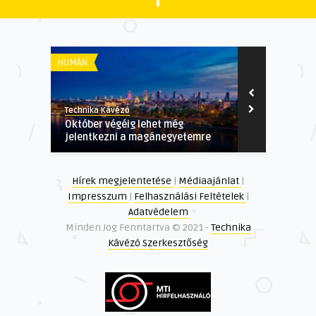
HUMÁN
GAZDASÁGI
Technika Kávézó
Technika Kávé
Október végéig lehet még
Ügyvédi díja
jelentkezni a magánegyetemre
Hírek megjelentetése
|
Médiaajánlat
|
Impresszum
|
Felhasználási Feltételek
|
Adatvédelem
Minden Jog Fenntartva © 2021 -
Technika
Kávézó Szerkesztőség