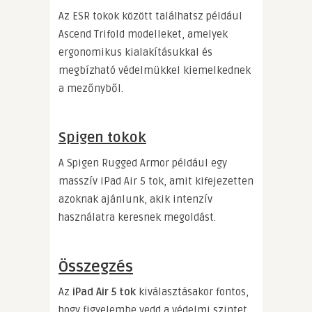
Az ESR tokok között találhatsz például
Ascend Trifold modelleket, amelyek
ergonomikus kialakításukkal és
megbízható védelmükkel kiemelkednek
a mezőnyből.
Spigen tokok
A Spigen Rugged Armor például egy
masszív iPad Air 5 tok, amit kifejezetten
azoknak ajánlunk, akik intenzív
használatra keresnek megoldást.
Összegzés
Az
iPad Air 5 tok
kiválasztásakor fontos,
hogy figyelembe vedd a védelmi szintet,