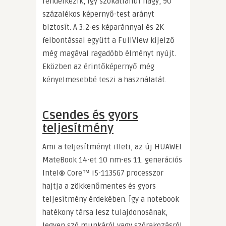
rendelkezik, így szokatlanul nagy, 90
százalékos képernyő-test arányt
biztosít. A 3:2-es képaránnyal és 2K
felbontással együtt a FullView kijelző
még magával ragadóbb élményt nyújt.
Eközben az érintőképernyő még
kényelmesebbé teszi a használatát.
Csendes és gyors
teljesítmény
Ami a teljesítményt illeti, az új HUAWEI
MateBook 14-et 10 nm-es 11. generációs
Intel® Core™ i5-1135G7 processzor
hajtja a zökkenőmentes és gyors
teljesítmény érdekében. Így a notebook
hatékony társa lesz tulajdonosának,
legyen szó munkáról vagy szórakozásról.