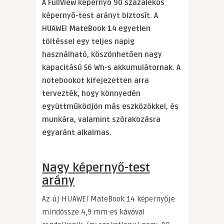
A FullView képernyő 90 százalékos
képernyő-test arányt biztosít. A
HUAWEI MateBook 14 egyetlen
töltéssel egy teljes napig
használható, köszönhetően nagy
kapacitású 56 Wh-s akkumulátornak. A
notebookot kifejezetten arra
tervezték, hogy könnyedén
együttműködjön más eszközökkel, és
munkára, valamint szórakozásra
egyaránt alkalmas.
Nagy képernyő-test
arány
Az új HUAWEI MateBook 14 képernyője
mindössze 4,9 mm-es kávával