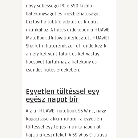
nagy sebességű PCIe SSD kiváló
hatékonyságot és megbízhatóságot
biztosít a többfeladatos és kreatív
munkához. A hűtés érdekében a HUAWEI
MateBook 14 továbbfejlesztett HUAWEI
Shark fin hűtőrendszerrel rendelkezik,
amely két ventilátort és két vastag
hőcsövet tartalmaz a hatékony és
csendes hűtés érdekében.
Egyetlen töltéssel egy
egész napot bír
A z új HUAWEI notebook 56 Wh-s, nagy
kapacitású akkumulátorra egyetlen
töltéssel egy teljes munkanapon át
hajtja a készüléket. A 65 W-os C-típusú