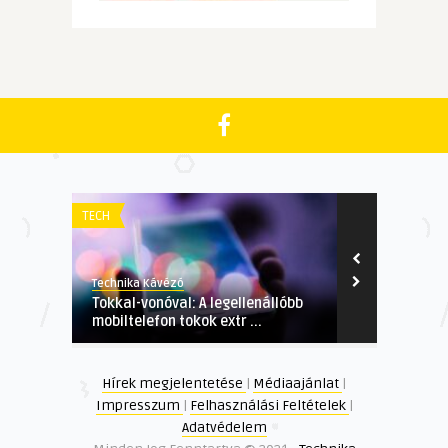
TECH
GAZDASÁGI
Technika Kávézó
Technika Kávé
Tokkal-vonóval: A legellenállóbb
Profi kertép
mobiltelefon tokok extr ...
Kertépítés s
Hírek megjelentetése
|
Médiaajánlat
|
Impresszum
|
Felhasználási Feltételek
|
Adatvédelem