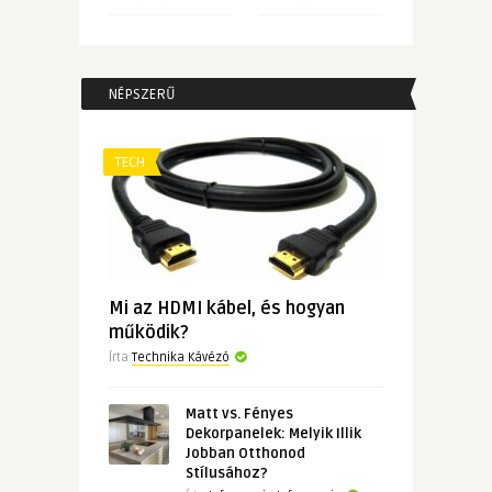
NÉPSZERŰ
TECH
Mi az HDMI kábel, és hogyan
működik?
Írta
Technika Kávézó
Matt vs. Fényes
Dekorpanelek: Melyik Illik
Jobban Otthonod
Stílusához?