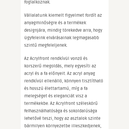
foglalkoznak.
Vállalatunk kiemelt figyelmet fordít az
anyagminőségre és a termékek
designjára, mindig törekedve arra, hogy
ügyfeleink elvárásainak legmagasabb
szintű megfeleljenek.
Az Acrylfront rendkívül vonzó és
korszerű megoldás, mely egyesíti az
acryl és a fa előnyeit. Az acryl anyag
rendkívül ellenálló, könnyen tisztítható
és hosszú élettartamú, míg a fa
melegséget és eleganciát visz a
termékekbe. Az Acrylfront széleskörű
felhasználhatósága és sokoldalúsága
lehetővé teszi, hogy az asztalok szinte
bármilyen környezetbe illeszkedjenek,