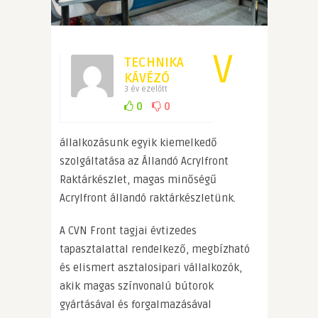
V
TECHNIKA
KÁVÉZÓ
3 év ezelőtt
0
0
állalkozásunk egyik kiemelkedő
szolgáltatása az Állandó Acrylfront
Raktárkészlet, magas minőségű
Acrylfront állandó raktárkészletünk.
A CVN Front tagjai évtizedes
tapasztalattal rendelkező, megbízható
és elismert asztalosipari vállalkozók,
akik magas színvonalú bútorok
gyártásával és forgalmazásával