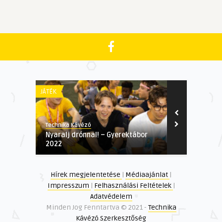
JÁTÉK
KÖZÖSSÉGI
Technika Kávézó
Technika Kávé
Nyaralj drónnal! – Gyerektábor
Ökológiai ke
2022
növényekkel
...
Hírek megjelentetése
|
Médiaajánlat
|
Impresszum
|
Felhasználási Feltételek
|
Adatvédelem
Minden Jog Fenntartva © 2021 -
Technika
Kávézó Szerkesztőség