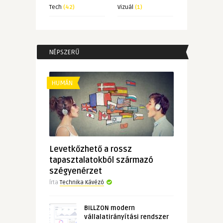
Tech
(42)
Vizuál
(1)
NÉPSZERŰ
HUMÁN
Levetkőzhető a rossz
tapasztalatokból származó
szégyenérzet
Írta
Technika Kávézó
BILLZON modern
vállalatirányítási rendszer