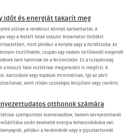
 időt és energiát takarít meg
gyobb előnye a rendkívül könnyű karbantartás. A
e vagy a festett falak sokszor folyamatos törődést
örnyezetben, mint például a konyha vagy a fürdőszoba. Az
önnyen tisztíthatók, csupán egy nedves törlőkendő elegendő
ződések nem hatolnak be a felületükbe. Ez a tulajdonság
em a hosszú távú esztétikai megjelenést is megőrzi. A
k, karcolások vagy kopások minimálisak, így az akril
tosítanak, amit ritkán szükséges felújítani vagy cserélni.
örnyezettudatos otthonok számára
sztétikai szempontból kiemelkedőek, hanem környezetbarát
 előállítása során kevesebb energia felhasználására van
anyagnál, például a kerámiánál vagy a gipszkartonnál.