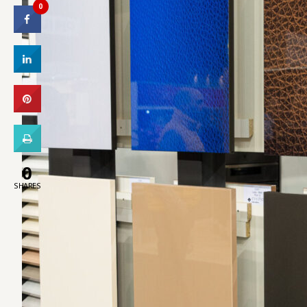
0
0
SHARES