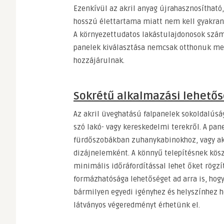
Ezenkívül az akril anyag újrahasznosítható
hosszú élettartama miatt nem kell gyakran 
A környezettudatos lakástulajdonosok szám
panelek kiválasztása nemcsak otthonuk meg
hozzájárulnak.
Sokrétű alkalmazási lehető
Az akril üveghatású falpanelek sokoldalúsá
szó lakó- vagy kereskedelmi terekről. A pa
fürdőszobákban zuhanykabinokhoz, vagy ak
dizájnelemként. A könnyű telepítésnek kösz
minimális időráfordítással lehet őket rögzí
formázhatósága lehetőséget ad arra is, hog
bármilyen egyedi igényhez és helyszínhez h
látványos végeredményt érhetünk el.