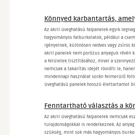
Könnyed karbantartás, amely
Az akril üveghatású falpanelek egyik legna
hagyományos falburkolatok, például a csemp
igényelnek, különösen nedves vagy zsíros k
akril panelek nem porózus anyaguk révén k
a felületek tisztításához, mivel a szennye
nemcsak a takarítás idejét rövidíti le, han
mindennapi használat során felmerülő folto
üveghatású panelek hosszú élettartamot biz
Fenntartható választás a k
Az akril üveghatású falpanelek nemcsak e
tulajdonságokkal is rendelkeznek. Az anyag
szükség, mint sok más hagyományos burkoló