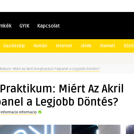
ímkék
GYIK
Kapcsolat
Gazdasági
Humán
Internet
Játék
Kiemelt
Közö
ktikum: Miért Az Akril Üveghatású Falpanel a Legjobb Döntés?
Praktikum: Miért Az Akril
anel a Legjobb Döntés?
a
Informacio Informacio