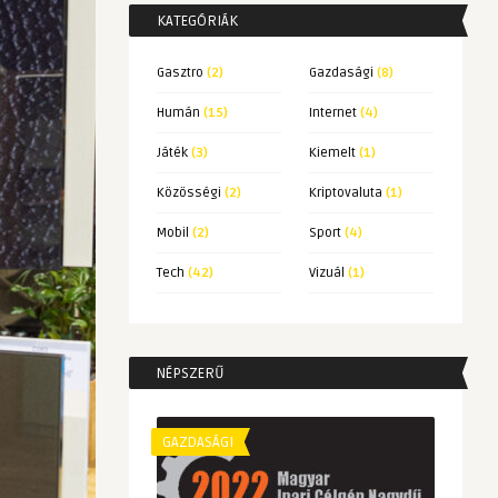
KATEGÓRIÁK
Gasztro
(2)
Gazdasági
(8)
Humán
(15)
Internet
(4)
Játék
(3)
Kiemelt
(1)
Közösségi
(2)
Kriptovaluta
(1)
Mobil
(2)
Sport
(4)
Tech
(42)
Vizuál
(1)
NÉPSZERŰ
GAZDASÁGI