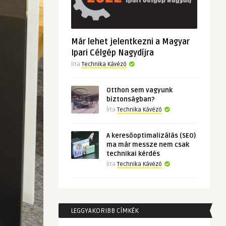
Már lehet jelentkezni a Magyar
Ipari Célgép Nagydíjra
Írta
Technika Kávézó
Otthon sem vagyunk
biztonságban?
Írta
Technika Kávézó
A keresőoptimalizálás (SEO)
ma már messze nem csak
technikai kérdés
Írta
Technika Kávézó
LEGGYAKORIBB CÍMKÉK