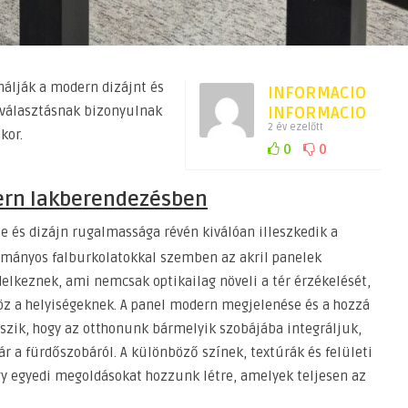
nálják a modern dizájnt és
INFORMACIO
 választásnak bizonyulnak
INFORMACIO
2 év ezelőtt
kor.
0
0
ern lakberendezésben
 és dizájn rugalmassága révén kiválóan illeszkedik a
ományos falburkolatokkal szemben az akril panelek
elkeznek, ami nemcsak optikailag növeli a tér érzékelését,
nöz a helyiségeknek. A panel modern megjelenése és a hozzá
szik, hogy az otthonunk bármelyik szobájába integráljuk,
ár a fürdőszobáról. A különböző színek, textúrák és felületi
ogy egyedi megoldásokat hozzunk létre, amelyek teljesen az