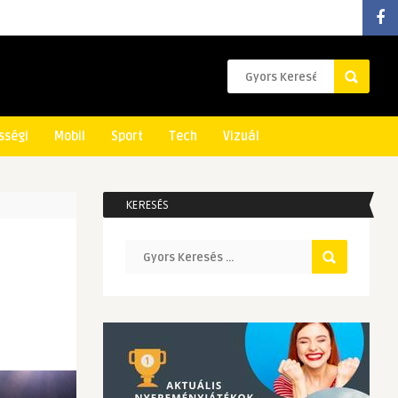
sségi
Mobil
Sport
Tech
Vizuál
KERESÉS