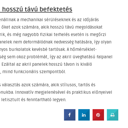
 hosszú távú befektetés
lenállnak a mechanikai sérüléseknek és az időjárás
zi őket azok számára, akik hosszú távú megoldásokat
rik, és még nagyobb fizikai terhelés esetén is megőrzi
 panelek nem deformálódnak nedvesség hatására, így olyan
nyos burkolatok kevésbé tartósak. A hőmérséklet-
ség sem okoz problémát, így az akril üveghatású falpanel
 Ezáltal az akril panelek hosszú távon is kiváló
, mind funkcionális szempontból.
 választás azok számára, akik stílusos, tartós és
nukba. Innovatív megjelenésével és praktikus előnyeivel
letisztult és fenntartható legyen.