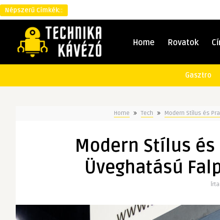
Népszerű Címkék::
Home
Rovatok
C
Gasztro
Home
Tech
Modern Stílus és Pra
Modern Stílus és 
Üveghatású Falp
Írt