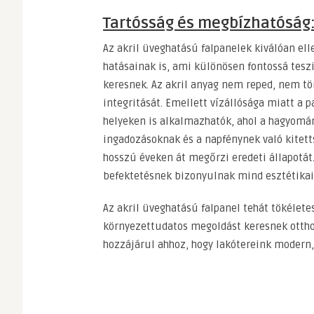
Tartósság és megbízhatóság:
Az akril üveghatású falpanelek kiválóan el
hatásainak is, ami különösen fontossá tes
keresnek. Az akril anyag nem reped, nem tö
integritását. Emellett vízállósága miatt a
helyeken is alkalmazhatók, ahol a hagyomá
ingadozásoknak és a napfénynek való kitett
hosszú éveken át megőrzi eredeti állapotát.
befektetésnek bizonyulnak mind esztétikai
Az akril üveghatású falpanel tehát tökéletes
környezettudatos megoldást keresnek ottho
hozzájárul ahhoz, hogy lakótereink modern, 