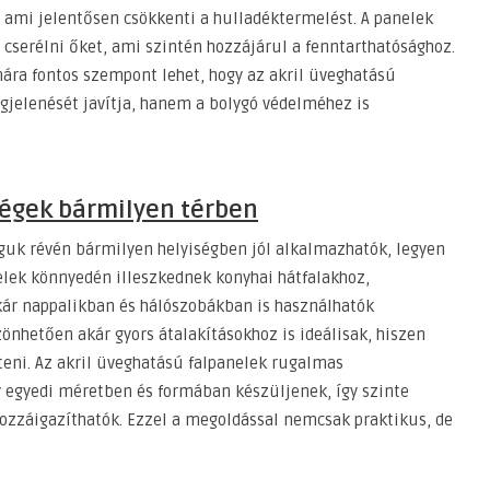
, ami jelentősen csökkenti a hulladéktermelést. A panelek
cserélni őket, ami szintén hozzájárul a fenntarthatósághoz.
ára fontos szempont lehet, hogy az akril üveghatású
jelenését javítja, hanem a bolygó védelméhez is
ségek bármilyen térben
guk révén bármilyen helyiségben jól alkalmazhatók, legyen
nelek könnyedén illeszkednek konyhai hátfalakhoz,
ár nappalikban és hálószobákban is használhatók
önhetően akár gyors átalakításokhoz is ideálisak, hiszen
teni. Az akril üveghatású falpanelek rugalmas
y egyedi méretben és formában készüljenek, így szinte
ozzáigazíthatók. Ezzel a megoldással nemcsak praktikus, de