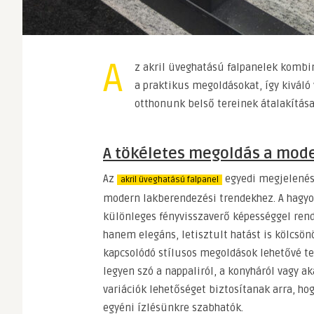
A
z akril üveghatású falpanelek kombi
a praktikus megoldásokat, így kiváló
otthonunk belső tereinek átalakítása
A tökéletes megoldás a mod
Az
egyedi megjelenése
akril üveghatású falpanel
modern lakberendezési trendekhez. A hagy
különleges fényvisszaverő képességgel rend
hanem elegáns, letisztult hatást is kölcsö
kapcsolódó stílusos megoldások lehetővé te
legyen szó a nappaliról, a konyháról vagy ak
variációk lehetőséget biztosítanak arra, h
egyéni ízlésünkre szabhatók.