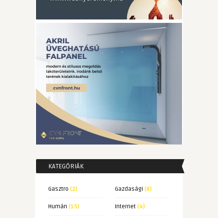
KATEGÓRIÁK
Gasztro
(2)
Gazdasági
(8)
Humán
(15)
Internet
(4)