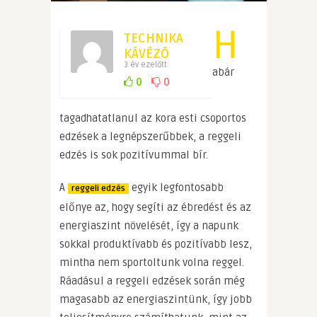
H
TECHNIKA
KÁVÉZÓ
3 év ezelőtt
abár
0
0
tagadhatatlanul az kora esti csoportos
edzések a legnépszerűbbek, a reggeli
edzés is sok pozitívummal bír.
A
egyik legfontosabb
reggeli edzés
előnye az, hogy segíti az ébredést és az
energiaszint növelését, így a napunk
sokkal produktívabb és pozitívabb lesz,
mintha nem sportoltunk volna reggel.
Ráadásul a reggeli edzések során még
magasabb az energiaszintünk, így jobb