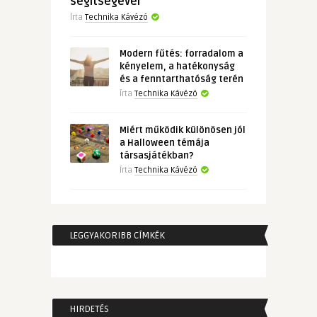
segítségével
Írta
Technika Kávézó
Modern fűtés: forradalom a
kényelem, a hatékonyság
és a fenntarthatóság terén
Írta
Technika Kávézó
Miért működik különösen jól
a Halloween témája
társasjátékban?
Írta
Technika Kávézó
LEGGYAKORIBB CÍMKÉK
HIRDETÉS