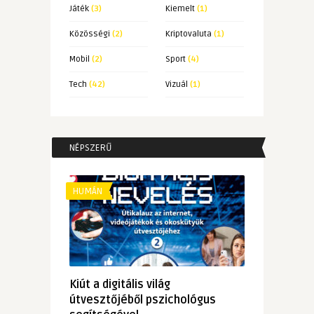
Játék
(3)
Kiemelt
(1)
Közösségi
(2)
Kriptovaluta
(1)
Mobil
(2)
Sport
(4)
Tech
(42)
Vizuál
(1)
NÉPSZERŰ
HUMÁN
Kiút a digitális világ
útvesztőjéből pszichológus