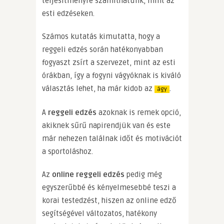
teljesítményre számíthatunk, mint az
esti edzéseken.
Számos kutatás kimutatta, hogy a
reggeli edzés során hatékonyabban
fogyaszt zsírt a szervezet, mint az esti
órákban, így a fogyni vágyóknak is kiváló
választás lehet, ha már kidob az
.
ágy
A
reggeli edzés
azoknak is remek opció,
akiknek sűrű napirendjük van és este
már nehezen találnak időt és motivációt
a sportoláshoz.
Az
online reggeli edzés
pedig még
egyszerűbbé és kényelmesebbé teszi a
korai testedzést, hiszen az online edző
segítségével változatos, hatékony