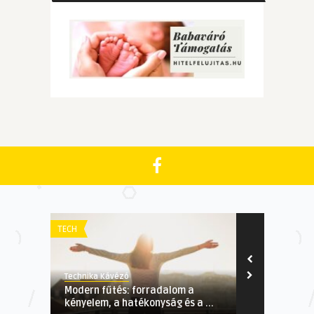
TECH
GAZDASÁGI
Technika Kávézó
Technika Kávé
Modern fűtés: forradalom a
Már lehet j
kényelem, a hatékonyság és a ...
Ipari Célgép