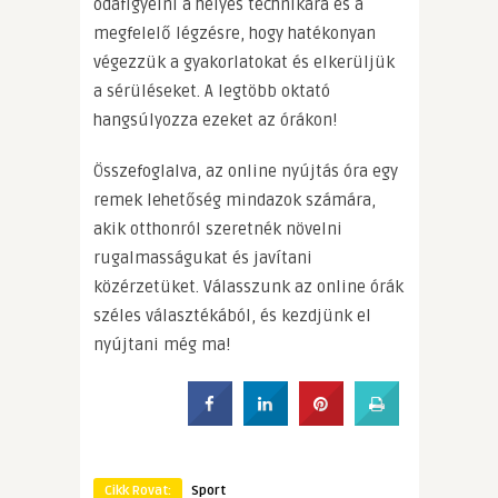
odafigyelni a helyes technikára és a
megfelelő légzésre, hogy hatékonyan
végezzük a gyakorlatokat és elkerüljük
a sérüléseket. A legtöbb oktató
hangsúlyozza ezeket az órákon!
Összefoglalva, az online nyújtás óra egy
remek lehetőség mindazok számára,
akik otthonról szeretnék növelni
rugalmasságukat és javítani
közérzetüket. Válasszunk az online órák
széles választékából, és kezdjünk el
nyújtani még ma!
Cikk Rovat:
Sport