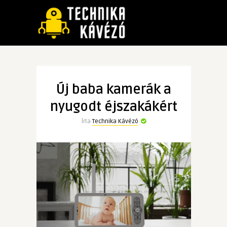
Új baba kamerák a
nyugodt éjszakákért
Írta
Technika Kávézó