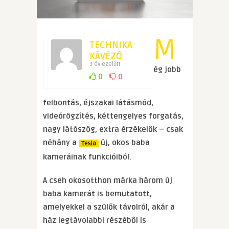
M
TECHNIKA
KÁVÉZÓ
3 év ezelőtt
ég jobb
0
0
felbontás, éjszakai látásmód,
videórögzítés, kéttengelyes forgatás,
nagy látószög, extra érzékelők
–
csak
néhány a
új, okos baba
Tesla
kameráinak funkcióiból.
A cseh okosotthon márka három új
baba kamerát is bemutatott,
amelyekkel a szülők távolról, akár a
ház legtávolabbi részéből is