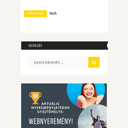
Cikk Rovat:
Tech
KERESÉS