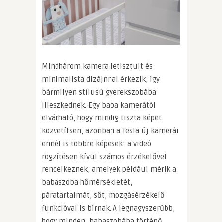
Mindhárom kamera letisztult és
minimalista dizájnnal érkezik, így
bármilyen stílusú gyerekszobába
illeszkednek. Egy baba kamerától
elvárható, hogy mindig tiszta képet
közvetítsen, azonban a Tesla új kamerái
ennél is többre képesek: a videó
rögzítésen kívül számos érzékelővel
rendelkeznek, amelyek például mérik a
babaszoba hőmérsékletét,
páratartalmát, sőt, mozgásérzékelő
funkcióval is bírnak. A legnagyszerűbb,
hogy minden, babaszobába történő