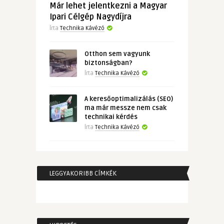
Már lehet jelentkezni a Magyar
Ipari Célgép Nagydíjra
Írta
Technika Kávézó
Otthon sem vagyunk
biztonságban?
Írta
Technika Kávézó
A keresőoptimalizálás (SEO)
ma már messze nem csak
technikai kérdés
Írta
Technika Kávézó
LEGGYAKORIBB CÍMKÉK