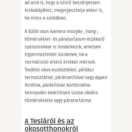
ad arra is, hogy a szülő beszélgessen
kisbabájához, megvigasztalja akkor is,
ha nincs a szobában.
A B200 okos kamera mozgás-, hang-,
hőmérséklet- és páratartalom-érzékelő
szenzorokkal is rendelkezik, amelyek
figyelmeztetést küldenek, ha a
normálistól eltérő értéket mérnek.
További okos eszközökkel, például
termosztáttal, párátlanítóval vagy éppen
fordítva, párásítóval kombinálva
könnyedén beállítható szoba ideális
hőmérséklete vagy páratartalma.
A Tesláról és az
okosotthonokról