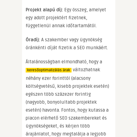
Projekt alapú díj:
Egy összeg, amelyet
egy adott projektért fizetnek,
függetlenül annak időtartamától.
Óradíj:
A szakember vagy ügynökség
óránkénti díját fizetik a SEO munkáért.
Általánosságban elmondható, hogy a
változhatnak
keresőoptimalizálás árak
néhány ezer forinttól (alacsony
költségvetésű, kisebb projektek esetén)
egészen több százezer forintig
(nagyobb, bonyolultabb projektek
esetén) havonta. Fontos, hogy kutassa a
piacon elérhető SEO szakembereket és
ügynökségeket, és kérjen több
árajánlatot, hogy megtalálja a legjobb