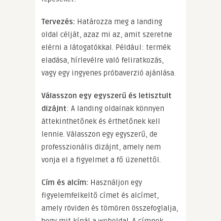
Tervezés:
Határozza meg a landing
oldal célját, azaz mi az, amit szeretne
elérni a látogatókkal. Például: termék
eladása, hírlevélre való feliratkozás,
vagy egy ingyenes próbaverzió ajánlása.
Válasszon egy egyszerű és letisztult
dizájnt
: A landing oldalnak könnyen
áttekinthetőnek és érthetőnek kell
lennie. Válasszon egy egyszerű, de
professzionális dizájnt, amely nem
vonja el a figyelmet a fő üzenettől.
Cím és alcím:
Használjon egy
figyelemfelkeltő címet és alcímet,
amely röviden és tömören összefoglalja,
hogy mit kínál a weboldal. A címnek