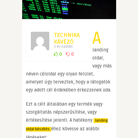
A
TECHNIKA
KÁVÉZÓ
3 év ezelőtt
landing
0
0
oldal,
vagy más
néven céloldal egy olyan felület,
amelyet úgy terveztek, hogy a látogatók
egy adott cél érdekében érkezzenek oda.
Ezt a célt általában egy termék vagy
szolgáltatás népszerűsítése, vagy
értékesítése jelenti. A hatékony
landing
éhez kövesse az alábbi
oldal készítés
lépéseket: