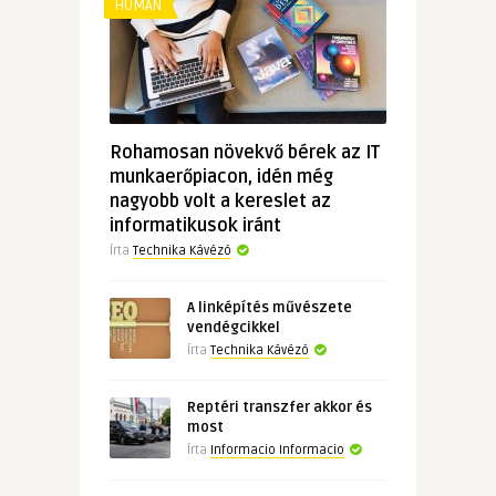
HUMÁN
Rohamosan növekvő bérek az IT
munkaerőpiacon, idén még
nagyobb volt a kereslet az
informatikusok iránt
Írta
Technika Kávézó
A linképítés művészete
vendégcikkel
Írta
Technika Kávézó
Reptéri transzfer akkor és
most
Írta
Informacio Informacio