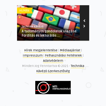
HUMÁN
GAZDASÁGI
Technika Kávézó
Technika Kávé
A tudományos gondolatok utazása:
Olcsó elősz
Fordítás és lektorálás ...
újrahasznosí
Hírek megjelentetése
|
Médiaajánlat
|
Impresszum
|
Felhasználási Feltételek
|
Adatvédelem
Minden Jog Fenntartva © 2021 -
Technika
Kávézó Szerkesztőség