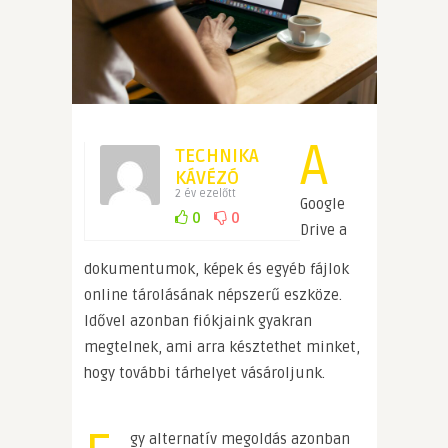
A
TECHNIKA
KÁVÉZÓ
2 év ezelőtt
Google
0
0
Drive a
dokumentumok, képek és egyéb fájlok
online tárolásának népszerű eszköze.
Idővel azonban fiókjaink gyakran
megtelnek, ami arra késztethet minket,
hogy további tárhelyet vásároljunk.
gy alternatív megoldás azonban