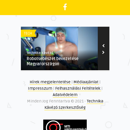
TECH
HUMÁN
Technika Kávézó
Technika Kávé
Robotsebészet bevezetése
Kiút a digitá
Magyarországon
pszichológus 
Hírek megjelentetése
|
Médiaajánlat
|
Impresszum
|
Felhasználási Feltételek
|
Adatvédelem
Minden Jog Fenntartva © 2021 -
Technika
Kávézó Szerkesztőség