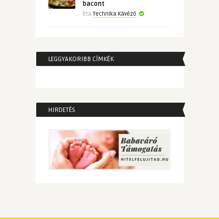
bacont
Írta
Technika Kávézó
LEGGYAKORIBB CÍMKÉK
HIRDETÉS