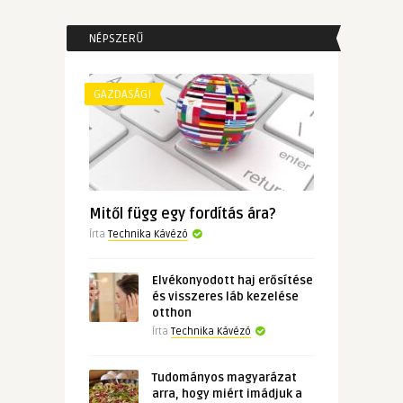
NÉPSZERŰ
GAZDASÁGI
Mitől függ egy fordítás ára?
Írta
Technika Kávézó
Elvékonyodott haj erősítése
és visszeres láb kezelése
otthon
Írta
Technika Kávézó
Tudományos magyarázat
arra, hogy miért imádjuk a