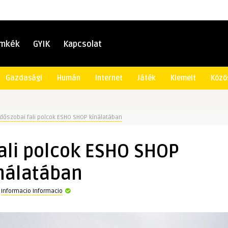
ímkék
GYIK
Kapcsolat
Gazdasági
Humán
Internet
Játék
Kiemelt
Közö
dőszobai fali polcok ESHO SHOP kínálatában
ali polcok ESHO SHOP
nálatában
a
Informacio Informacio