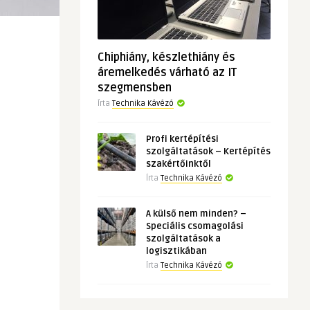
Chiphiány, készlethiány és
áremelkedés várható az IT
szegmensben
Írta
Technika Kávézó
Profi kertépítési
szolgáltatások – Kertépítés
szakértőinktől
Írta
Technika Kávézó
A külső nem minden? –
Speciális csomagolási
szolgáltatások a
logisztikában
Írta
Technika Kávézó