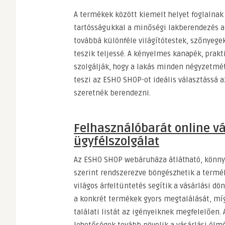
A termékek között kiemelt helyet foglalna
tartósságukkal a minőségi lakberendezés a
továbbá különféle világítótestek, szőnyege
teszik teljessé. A kényelmes kanapék, prakt
szolgálják, hogy a lakás minden négyzetmét
teszi az ESHO SHOP-ot ideális választássá 
szeretnék berendezni.
Felhasználóbarát online vá
ügyfélszolgálat
Az ESHO SHOP webáruháza átlátható, könnyen
szerint rendszerezve böngészhetik a termék
világos árfeltüntetés segítik a vásárlási d
a konkrét termékek gyors megtalálását, míg
találati listát az igényeiknek megfelelően. 