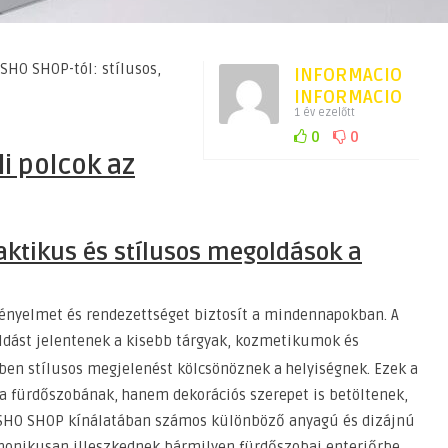
ESHO SHOP-tól: stílusos,
INFORMACIO
INFORMACIO
1 év ezelőtt
0
0
li polcok az
raktikus és stílusos megoldások a
kényelmet és rendezettséget biztosít a mindennapokban. A
dást jelentenek a kisebb tárgyak, kozmetikumok és
ben stílusos megjelenést kölcsönöznek a helyiségnek. Ezek a
 fürdőszobának, hanem dekorációs szerepet is betöltenek,
z ESHO SHOP kínálatában számos különböző anyagú és dizájnú
rmonikusan illeszkednek bármilyen fürdőszobai enteriőrbe.