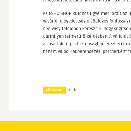
lehetőségek tovább növelik a vásárlási élmé
Az ESHO SHOP különös figyelmet fordít az ü
vásárlói elégedettség elsődleges fontosságú
ben vagy telefonon keresztül, hogy segíts
bármilyen felmerülő kérdésben. A vállalat át
a vásárlók teljes biztonságban érezhetik 
hanem valódi lakberendezési partnerként t
Cikk Rovat:
Tech