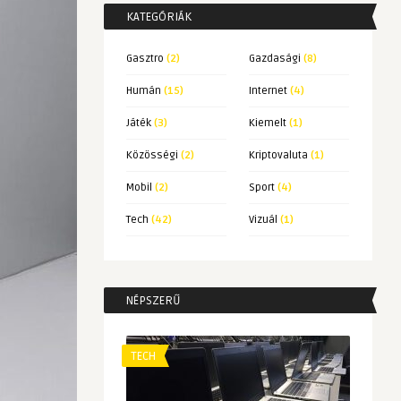
KATEGÓRIÁK
Gasztro
(2)
Gazdasági
(8)
Humán
(15)
Internet
(4)
Játék
(3)
Kiemelt
(1)
Közösségi
(2)
Kriptovaluta
(1)
Mobil
(2)
Sport
(4)
Tech
(42)
Vizuál
(1)
NÉPSZERŰ
TECH