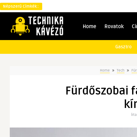
Népszerű Címkék::
Home
Rovatok
C
Gasztro
Home
Tech
Für
Fürdőszobai f
kí
Írt