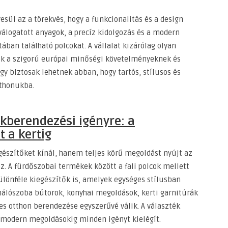
esül az a törekvés, hogy a funkcionalitás és a design
álogatott anyagok, a precíz kidolgozás és a modern
ban található polcokat. A vállalat kizárólag olyan
k a szigorú európai minőségi követelményeknek és
gy biztosak lehetnek abban, hogy tartós, stílusos és
tthonukba.
kberendezési igényre: a
t a kertig
szítőket kínál, hanem teljes körű megoldást nyújt az
 A fürdőszobai termékek között a fali polcok mellett
lönféle kiegészítők is, amelyek egységes stílusban
 hálószoba bútorok, konyhai megoldások, kerti garnitúrák
es otthon berendezése egyszerűvé válik. A választék
 a modern megoldásokig minden igényt kielégít.