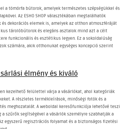
k el a tömörfa bútorok, amelyek természetes szépségükkel és
lapkövei. Az ESHO SHOP választékában megtalálhatók
k és dekorációs elemek is, amelyek az otthon atmoszféráját
ikus tárolóbútorok és elegáns asztalok mind azt a célt
ere funkcionális és esztétikus legyen. Ez a sokoldalúság
azok számára, akik otthonukat egységes koncepció szerint
sárlási élmény és kiváló
 kezelhető felülettel várja a vásárlókat, ahol kategóriák
eket. A részletes termékleírások, minőségi fotók és a
öntés meghozatalát. A weboldal keresőfunkciója lehetővé teszi
 a szűrők segítségével a vásárlók személyre szabhatják a
Az egyszerű regisztrációs folyamat és a biztonságos fizetési