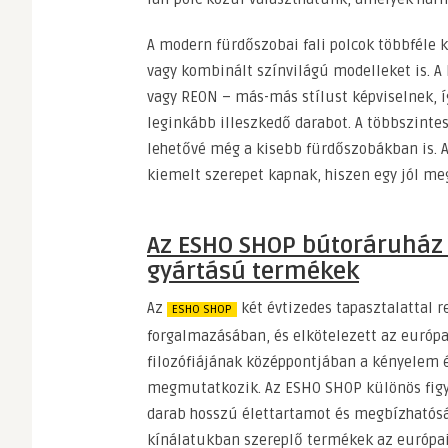
A modern fürdőszobai fali polcok többféle 
vagy kombinált színvilágú modelleket is. A
vagy REON – más-más stílust képviselnek, 
leginkább illeszkedő darabot. A többszinte
lehetővé még a kisebb fürdőszobákban is. A
kiemelt szerepet kapnak, hiszen egy jól meg
Az ESHO SHOP bútoráruház 
gyártású termékek
Az
két évtizedes tapasztalattal 
ESHO SHOP
forgalmazásában, és elkötelezett az európai
filozófiájának középpontjában a kényelem 
megmutatkozik. Az ESHO SHOP különös figye
darab hosszú élettartamot és megbízhatósá
kínálatukban szereplő termékek az európai