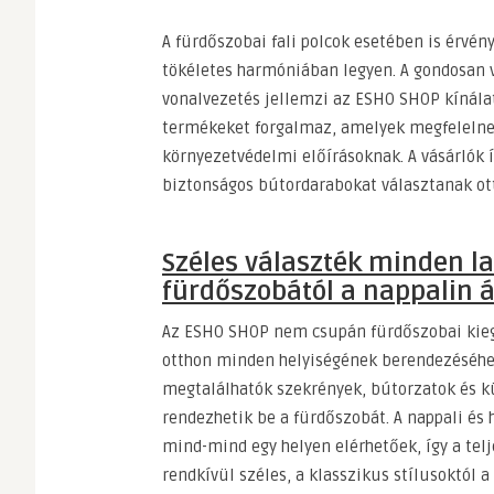
A fürdőszobai fali polcok esetében is érvény
tökéletes harmóniában legyen. A gondosan v
vonalvezetés jellemzi az ESHO SHOP kínálatá
termékeket forgalmaz, amelyek megfelelne
környezetvédelmi előírásoknak. A vásárlók í
biztonságos bútordarabokat választanak o
Széles választék minden la
fürdőszobától a nappalin á
Az ESHO SHOP nem csupán fürdőszobai kiegé
otthon minden helyiségének berendezéséhez.
megtalálhatók szekrények, bútorzatok és kü
rendezhetik be a fürdőszobát. A nappali és
mind-mind egy helyen elérhetőek, így a telj
rendkívül széles, a klasszikus stílusoktól