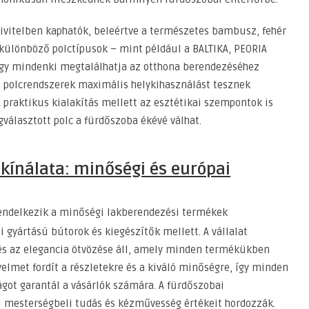
kivitelben kaphatók, beleértve a természetes bambusz, fehér
 különböző polctípusok – mint például a BALTIKA, PEORIA
így mindenki megtalálhatja az otthona berendezéséhez
s polcrendszerek maximális helykihasználást tesznek
 praktikus kialakítás mellett az esztétikai szempontok is
választott polc a fürdőszoba ékévé válhat.
kínálata: minőségi és európai
rendelkezik a minőségi lakberendezési termékek
 gyártású bútorok és kiegészítők mellett. A vállalat
és az elegancia ötvözése áll, amely minden termékükben
lmet fordít a részletekre és a kiváló minőségre, így minden
got garantál a vásárlók számára. A fürdőszobai
 mesterségbeli tudás és kézművesség értékeit hordozzák.