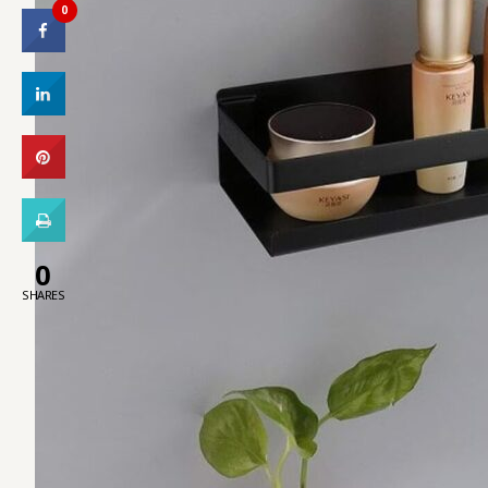
0
0
SHARES