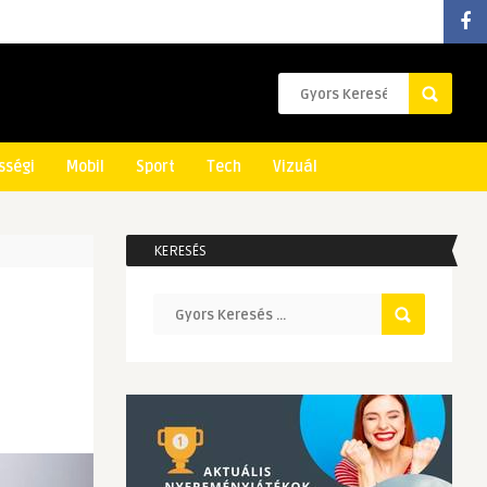
sségi
Mobil
Sport
Tech
Vizuál
KERESÉS