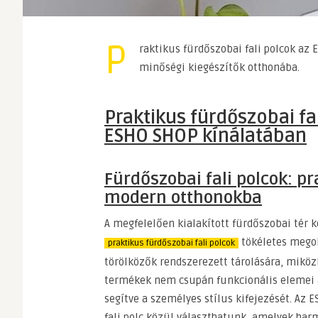
P
raktikus fürdőszobai fali polcok az 
minőségi kiegészítők otthonába.
Praktikus fürdőszobai fa
ESHO SHOP kínálatában
Fürdőszobai fali polcok: p
modern otthonokba
A megfelelően kialakított fürdőszobai tér 
tökéletes megol
praktikus fürdőszobai fali polcok
törölközők rendszerezett tárolására, miköz
termékek nem csupán funkcionális elemei a
segítve a személyes stílus kifejezését. A
fali polc közül választhatunk, amelyek ha