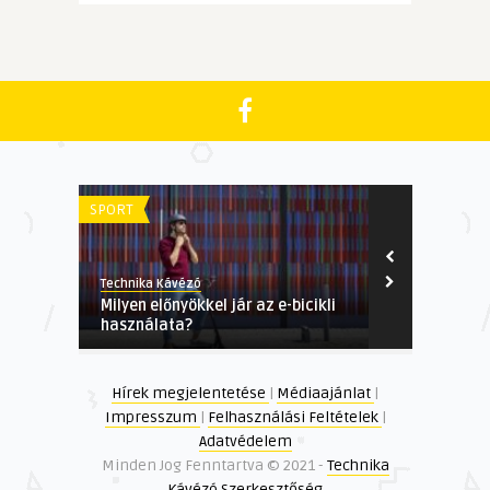
SPORT
GAZDASÁGI
Technika Kávézó
Technika Kávé
Milyen előnyökkel jár az e-bicikli
4 tipp, hogy
használata?
a házát
Hírek megjelentetése
|
Médiaajánlat
|
Impresszum
|
Felhasználási Feltételek
|
Adatvédelem
Minden Jog Fenntartva © 2021 -
Technika
Kávézó Szerkesztőség