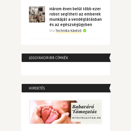
Három éven belül több ezer
robot segítheti az emberek
munkáját a vendéglátásban
és az egészségügyben
Írta
Technika Kávézó
LEGGYAKORIBB CÍMKÉK
HIRDETÉS