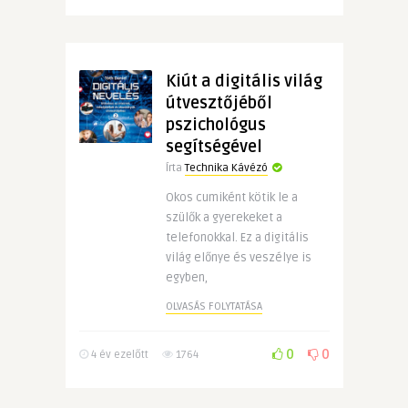
Kiút a digitális világ
útvesztőjéből
pszichológus
segítségével
Írta
Technika Kávézó
Okos cumiként kötik le a
szülők a gyerekeket a
telefonokkal. Ez a digitális
világ előnye és veszélye is
egyben,
OLVASÁS FOLYTATÁSA
0
0
4 év ezelőtt
1764