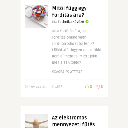
Mitől függ egy
fordítás ára?
Írta
Technika Kávézó
Mi a fordítás ára, ha a
fordítás online vagy
fordítóirodával történik?
Előbbi akár ingyen van, utóbbi
nem díjmentes. Miért jobb
mégis az utóbbi?
OLVASÁS FOLYTATÁSA
0
0
4 év ezelőtt
1677
Az elektromos
mennyezeti fűtés