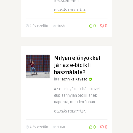
Kecskeméten.
OLVASÁS FOLYTATÁSA
0
0
4 év ezelőtt
1654
Milyen előnyökkel
jár az e-bicikli
használata?
Írta
Technika Kávézó
Az e-bringáknak hála közel
duplaannyian bicikliznek
naponta, mint korábban.
OLVASÁS FOLYTATÁSA
0
0
4 év ezelőtt
1368