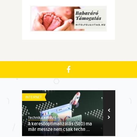
INTERNET
HUMÁN
Technika Kávézó
Technika Kávé
A keresőoptimalizálás (SEO) ma
Elvékonyodot
már messze nem csak techn ...
visszeres láb