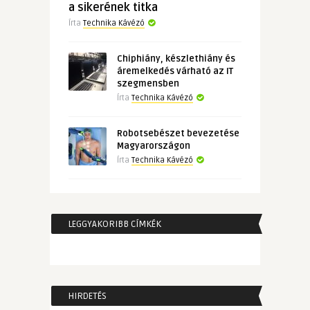
a sikerének titka
Írta
Technika Kávézó
Chiphiány, készlethiány és
áremelkedés várható az IT
szegmensben
Írta
Technika Kávézó
Robotsebészet bevezetése
Magyarországon
Írta
Technika Kávézó
LEGGYAKORIBB CÍMKÉK
HIRDETÉS