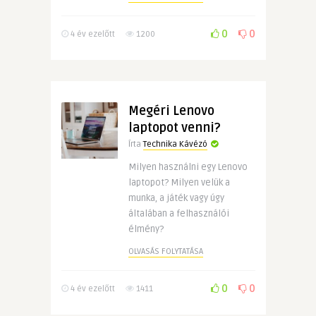
0
0
4 év ezelőtt
1200
Megéri Lenovo
laptopot venni?
Írta
Technika Kávézó
Milyen használni egy Lenovo
laptopot? Milyen velük a
munka, a játék vagy úgy
általában a felhasználói
élmény?
OLVASÁS FOLYTATÁSA
0
0
4 év ezelőtt
1411