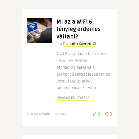
Mi az a WiFi 6,
tényleg érdemes
váltani?
Írta
Technika Kávézó
A Wi-Fi a vállalati hálózatok
nélkülözhetetlen
technológiájává vált,
elegendő sávszélességet és
egyedi csatornákat
támogatva a teljesen ..
OLVASÁS FOLYTATÁSA
0
0
4 év ezelőtt
4915