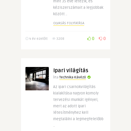
mint 35 éve létezik, és
kéziszerszámait a legjobbak
között ..
OLVASÁS FOLYTATÁSA
0
0
4 év ezelőtt
3208
Ipari világítás
Írta
Technika Kávézó
Az ipari csarnokvilágítás
kialakítása nagyon komoly
tervezési munkát igényel,
mert az adott ipari
létesítményhez kell
megtalálni a legmegfelelőbb
..