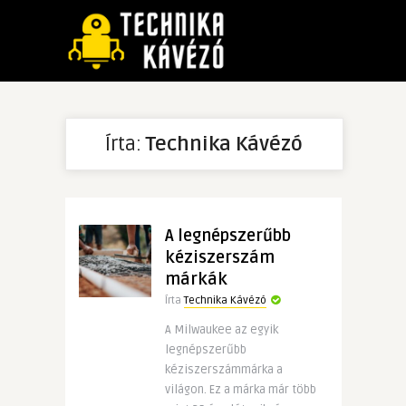
Írta:
Technika Kávézó
A legnépszerűbb
kéziszerszám
márkák
Írta
Technika Kávézó
A Milwaukee az egyik
legnépszerűbb
kéziszerszámmárka a
világon. Ez a márka már több