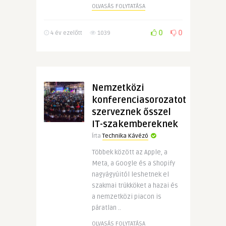
OLVASÁS FOLYTATÁSA
0
0
4 év ezelőtt
1039
Nemzetközi
konferenciasorozatot
szerveznek ősszel
IT-szakembereknek
Írta
Technika Kávézó
Többek között az Apple, a
Meta, a Google és a Shopify
nagyágyúitól leshetnek el
szakmai trükköket a hazai és
a nemzetközi piacon is
páratlan ..
OLVASÁS FOLYTATÁSA