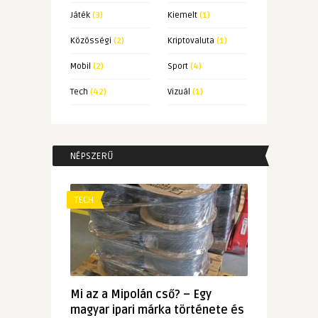
Játék
(3)
Kiemelt
(1)
Közösségi
(2)
Kriptovaluta
(1)
Mobil
(2)
Sport
(4)
Tech
(42)
Vizuál
(1)
NÉPSZERŰ
TECH
Mi az a Mipolán cső? – Egy
magyar ipari márka története és