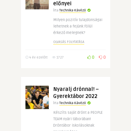
előnyei
Írta
Technika Kávézó
Milyen pozitív tulajdonságai
lehetnek a fejünk fölül
érkező melegnek?
OLVASÁS FOLYTATÁSA
0
0
4 év ezelőtt
1727
Nyaralj drónnal! –
Gyerektábor 2022
Írta
Technika Kávézó
Készíts saját drónt a PEOPLE
TEAM nyári táborában!
Dróntábor iskolásoknak